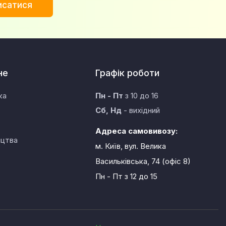
исатися
не
Графік роботи
ка
Пн - Пт
з 10 до 16
Сб, Нд
- вихідний
Адреса самовивозу:
ицтва
м. Київ, вул. Велика
Васильківська, 74 (офіс 8)
Пн - Пт
з 12 до 15