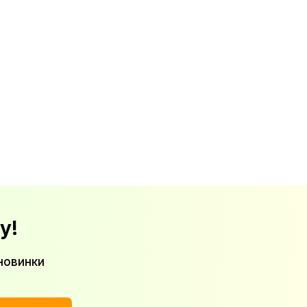
у!
новинки