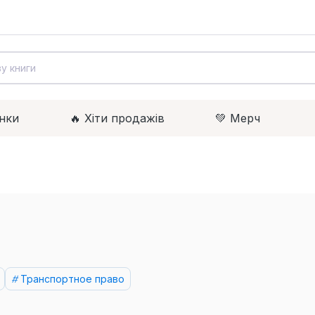
нки
🔥 Xіти продажів
💚 Мерч
Транспортное право