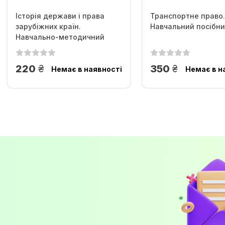
Історія держави і права
Транспортне право.
зарубіжних країн.
Навчальний посібни
Навчально-методичний
посібник...
грн.
грн.
220
350
Немає в наявності
Немає в н