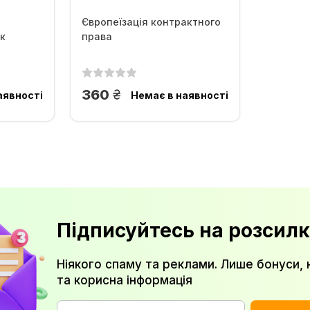
Європеїзація контрактного
к
права
грн.
360
аявності
Немає в наявності
Підписуйтесь на розсилк
Ніякого спаму та реклами. Лише бонуси, 
та корисна інформація