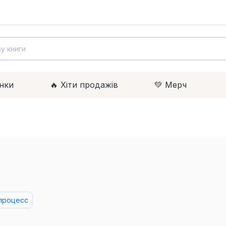
нки
🔥 Xіти продажів
💚 Мерч
процесс