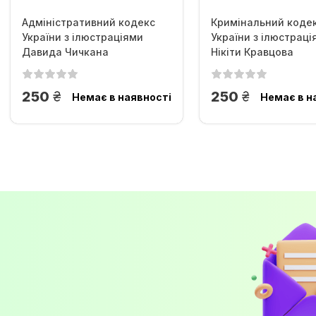
Адміністративний кодекс
Кримінальний коде
України з ілюстраціями
України з ілюстраці
Давида Чичкана
Нікіти Кравцова
грн.
грн.
250
250
Немає в наявності
Немає в н