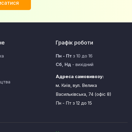
исатися
не
Графік роботи
ка
Пн - Пт
з 10 до 16
Сб, Нд
- вихідний
Адреса самовивозу:
ицтва
м. Київ, вул. Велика
Васильківська, 74 (офіс 8)
Пн - Пт
з 12 до 15