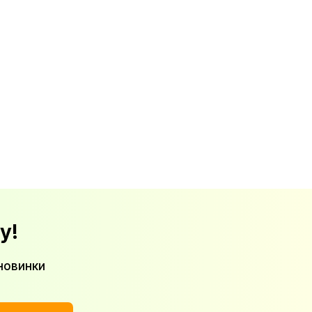
у!
новинки