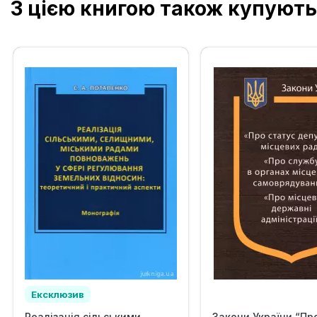
З цією книгою також купують
Ексклюзив
Реалізація сільськими,
Закони України “Пр