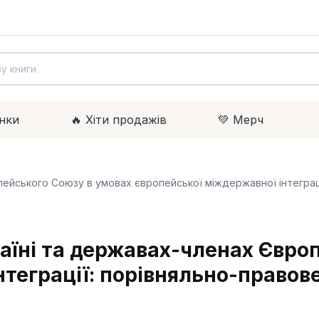
нки
🔥 Xіти продажів
💚 Мерч
пейського Союзу в умовах європейської міждержавної інтеграц
їні та державах-членах Євро
нтеграції: порівняльно-правов