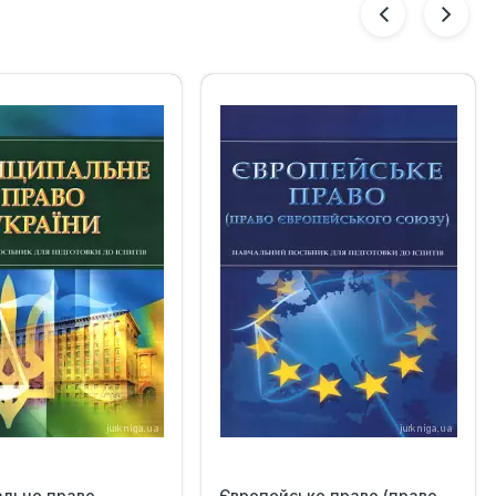
альне право
Європейське право (право