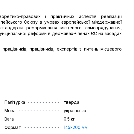
ретико-правових і практичних аспектів реалізації
опейського Союзу в умовах європейської міждержавної
і стандарти реформування місцевого самоврядування,
 муніципальної реформи в державах-членах ЄС на засадах
працівників, працівників, експертів з питань місцевого
Палітурка
тверда
Мова
українська
Вага
0.5 кг
Формат
145х200 мм