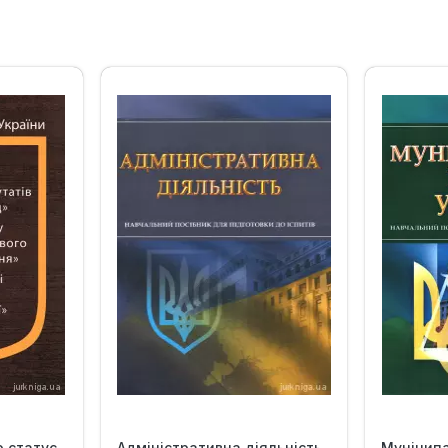
‹
›
о статус
Адміністративна діяльність.
Муніцип