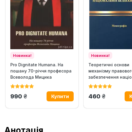
Новинка!
Новинка!
Pro Dignitate Humana. На
Теоретичні основи
пошану 70-річчя професора
механізму правовог
Всеволода Мицика
забезпечення націо
безпеки...
грн.
грн.
990
460
Анотація