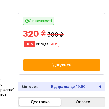
Є в наявності
грн.
320
380
грн.
грн.
-16%
Вигода
60
Купити
ю
ї
ах
Вівторок
Відправка до 19.00
ержавної
авові
Доставка
Оплата