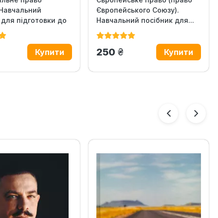
 Навчальний
Європейського Союзу).
 для підготовки до
Навчальний посібник для...
н.
грн.
250