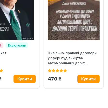
!
Ексклюзив
окат
Цивільно-правові договори
у сфері будівництва
автомобільних доріг:...
грн.
грн.
470