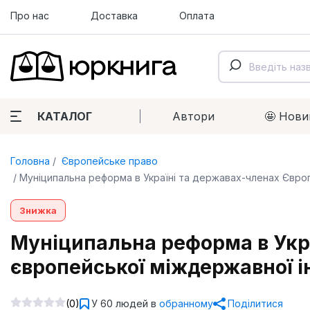
Про нас
Доставка
Оплата
КАТАЛОГ
Автори
🤩 Нови
Головна
Європейське право
Муніципальна реформа в Україні та державах-членах Євро
Знижка
Муніципальна реформа в Укра
європейської міждержавної і
(0)
У 60 людей в
обранному
Поділитися