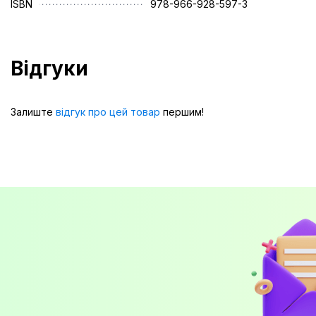
ISBN
978-966-928-597-3
Відгуки
Залиште
відгук про цей товар
першим!