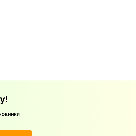
у!
новинки