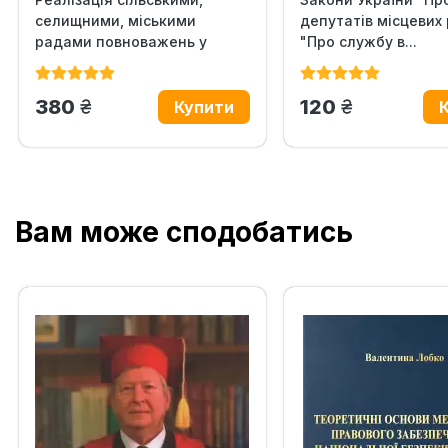
селищними, міськими
депутатів місцевих 
радами повноважень у
"Про службу в...
сфері...
грн.
грн.
380
120
Вам може сподобатись