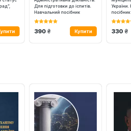
рад”,
Для підготовки до іспитів.
України.
Навчальний поcібник
посібник
іспитів
грн.
гр
390
330
‹
›