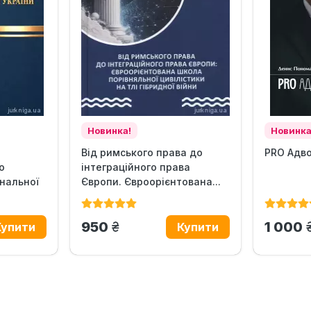
Новинка!
Новинка
Від римського права до
PRO Адв
о
інтеграційного права
нальної
Європи. Євроорієнтована...
грн.
950
1 000