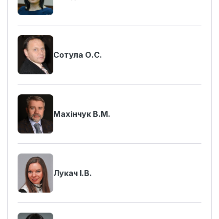
Сотула О.С.
Махінчук В.М.
Лукач І.В.