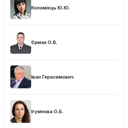
Коломієць Ю.Ю.
Єрмак О.В.
Іван Герасимович
Ігумнова О.Б.