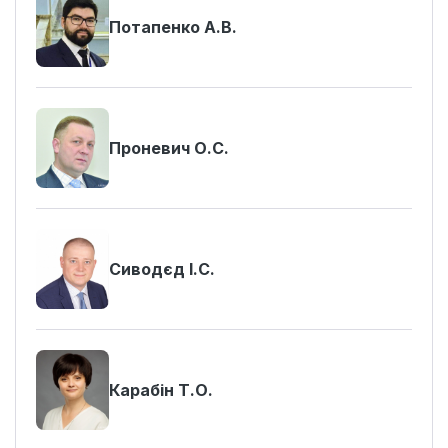
Потапенко А.В.
Проневич О.С.
Сиводєд І.С.
Карабін Т.О.