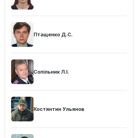
Птащенко Д.С.
Сопільник Л.І.
Костянтин Ульянов