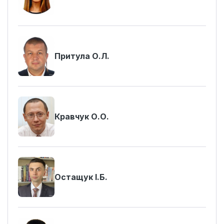
Притула О.Л.
Кравчук О.О.
Остащук І.Б.