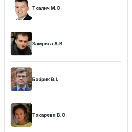
Ткалич М.О.
Замрига А.В.
Бобрик В.І.
Токарева В.О.