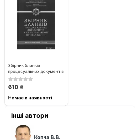
Збірник бланків
процесуальних документів
у кримінальному
провадженні
грн.
610
Немає в наявності
Інші автори
Копча В.В.