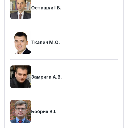
Остащук І.Б.
Ткалич М.О.
Замрига А.В.
Бобрик В.І.