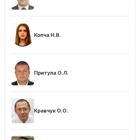
Копча Н.В.
Притула О.Л.
Кравчук О.О.