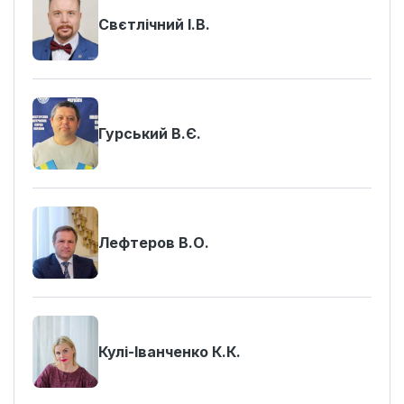
Свєтлічний І.В.
Гурський В.Є.
Лефтеров В.О.
Кулі-Іванченко К.К.