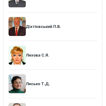
Діхтієвський П.В.
Лихова С.Я.
Лисько Т.Д.