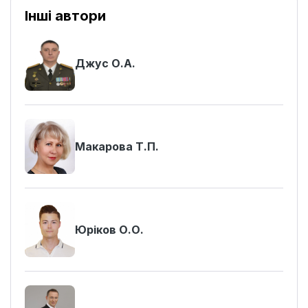
Інші автори
Джус О.А.
Макарова Т.П.
Юріков О.О.