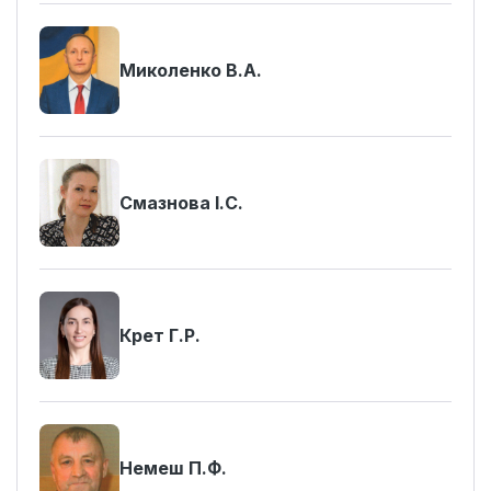
Миколенко В.А.
Смазнова І.С.
Крет Г.Р.
Немеш П.Ф.