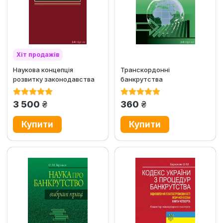
Хіт продажів
Наукова концепція
Транскордонні
Ексклюзив
розвитку законодавства
банкрутства
України: обґрунтування
та...
грн.
грн.
3 500
360