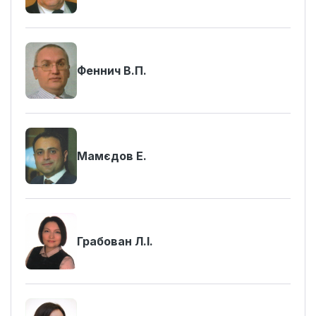
Феннич В.П.
Мамєдов Е.
Грабован Л.І.