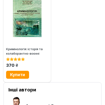
Кримінологія: історія та
колаборантно-воєнні
злочини в сучасній Україні
грн.
370
Інші автори