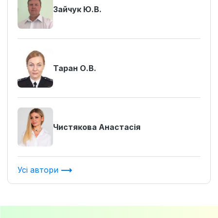
Зайчук Ю.В.
Таран О.В.
Чистякова Анастасія
Усі автори