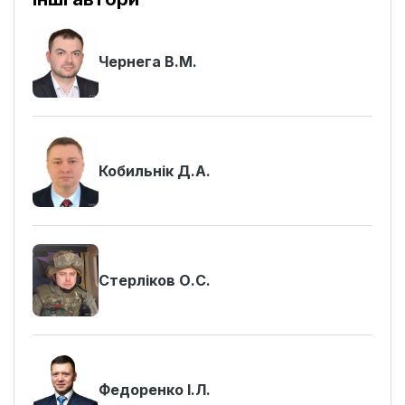
Чернега В.М.
Кобильнік Д.А.
Стерліков О.С.
Федоренко І.Л.