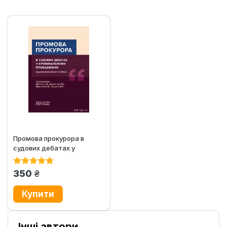
Промова прокурора в
судових дебатах у
кримінальному
провадженні
грн.
350
Інші автори