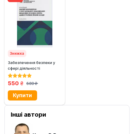
Знижка
Забезпечення безпеки у
сфері діяльності
небанківських фінансових
установ...
грн.
550
680
грн.
Інші автори