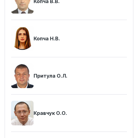
Копча В.В.
Копча Н.В.
Притула О.Л.
Кравчук О.О.