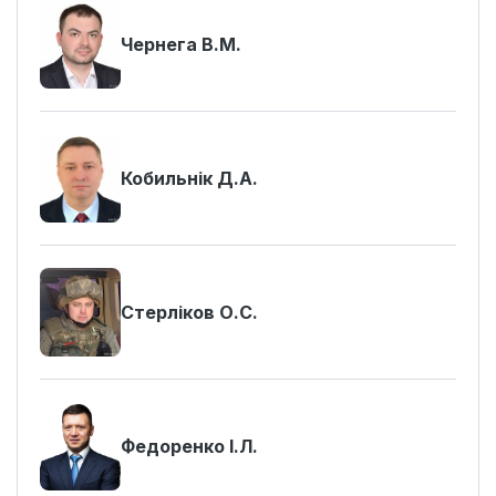
Чернега В.М.
Кобильнік Д.А.
Стерліков О.С.
Федоренко І.Л.