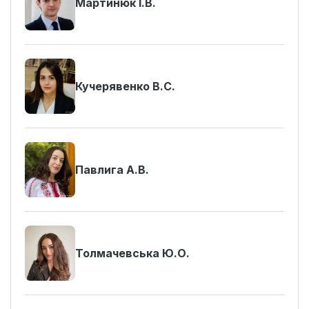
Мартинюк І.В.
Кучерявенко В.С.
Павлига А.В.
Толмачевська Ю.О.