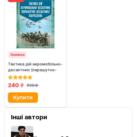
Знижка
Тактика дій аеромобільно-
десантних (парашутно-
десантних) підрозділів
грн.
240
390
грн.
Інші автори