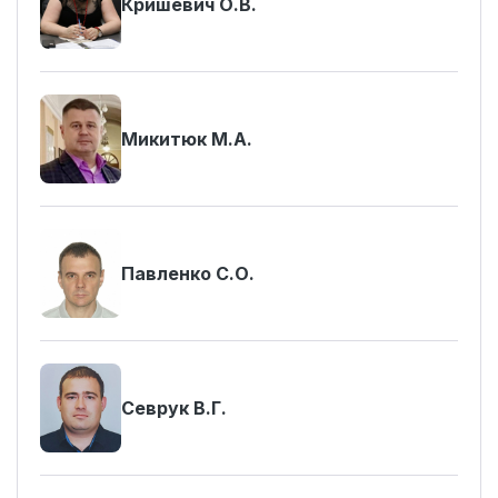
Кришевич О.В.
Микитюк М.А.
Павленко С.О.
Севрук В.Г.