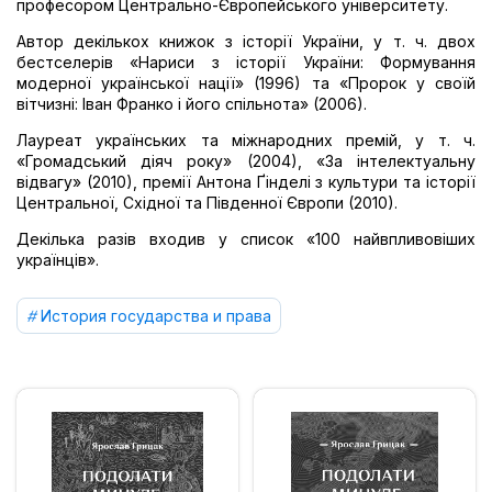
професором Центрально-Європейського університету.
Автор декількох книжок з історії України, у т. ч. двох
бестселерів «Нариси з історії України: Формування
модерної української нації» (1996) та «Пророк у своїй
вітчизні: Іван Франко і його спільнота» (2006).
Лауреат українських та міжнародних премій, у т. ч.
«Громадський діяч року» (2004), «За інтелектуальну
відвагу» (2010), премії Антона Ґінделі з культури та історії
Центральної, Східної та Південної Європи (2010).
Декілька разів входив у список «100 найвпливовіших
українців».
История государства и права