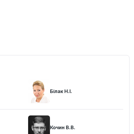
Білак Н.І.
Кочин В.В.