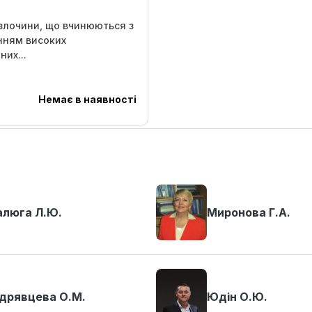
злочини, що вчинюються з
нням високих
их...
Немає в наявності
люга Л.Ю.
Миронова Г.А.
дрявцева О.М.
Юдін О.Ю.