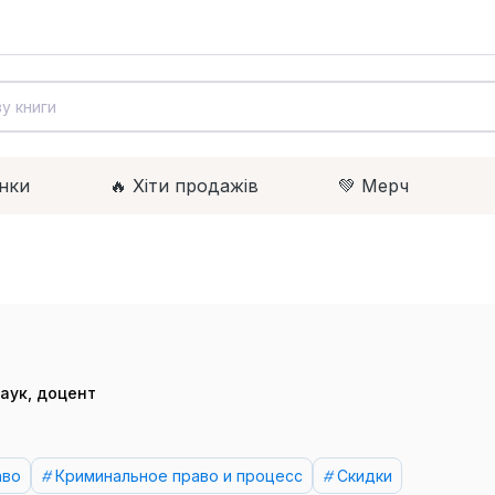
нки
🔥 Xіти продажів
💚 Мерч
аук, доцент
аво
Криминальное право и процесс
Скидки