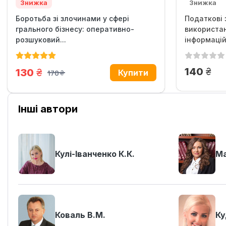
Знижка
Знижка
Боротьба зі злочинами у сфері
Податкові 
грального бізнесу: оперативно-
використа
розшуковий...
інформаційн
грн.
140
грн.
130
170
грн.
Інші автори
Кулі-Іванченко К.К.
Ма
Коваль В.М.
Ку