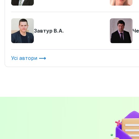
Завтур В.А.
Че
Усі автори