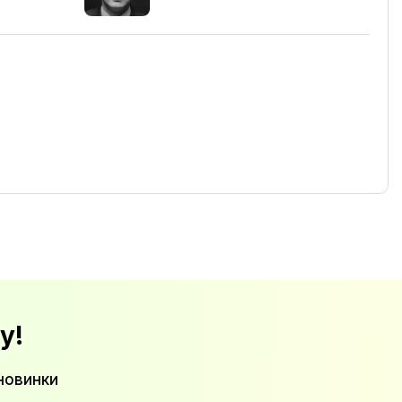
у!
новинки