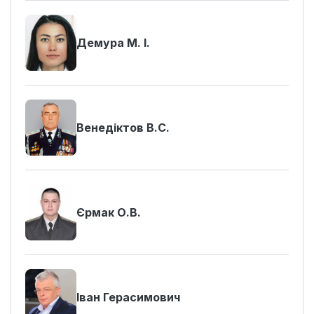
Демура М. І.
Венедіктов В.С.
Єрмак О.В.
Іван Герасимович