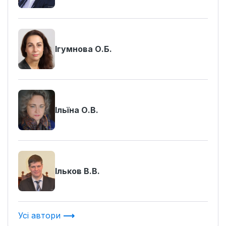
Ігумнова О.Б.
Ільїна О.В.
Ільков В.В.
Усі автори