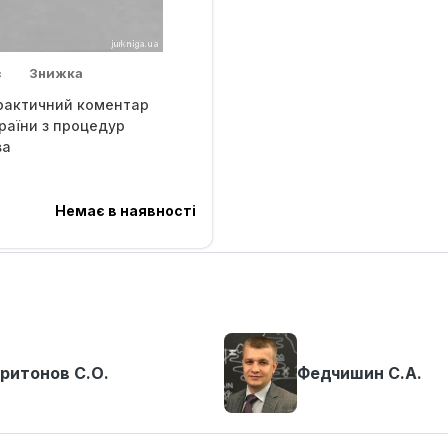
в
Знижка
рактичний коментар
раїни з процедур
ва
.
Немає в наявності
ритонов С.О.
Федчишин С.А.