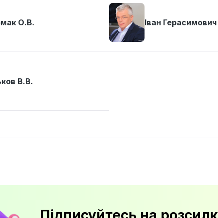
мак О.В.
Іван Герасимович
ьков В.В.
Підписуйтесь на розсилк