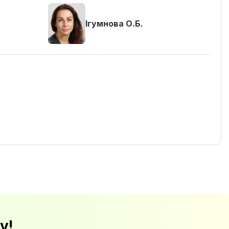
Ігумнова О.Б.
у!