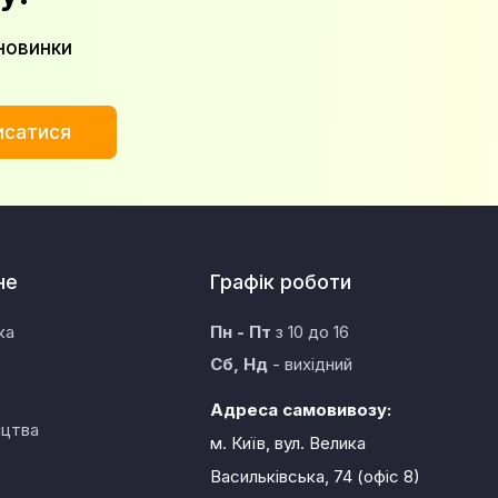
новинки
исатися
не
Графік роботи
ка
Пн - Пт
з 10 до 16
Сб, Нд
- вихідний
Адреса самовивозу:
ицтва
м. Київ, вул. Велика
Васильківська, 74 (офіс 8)