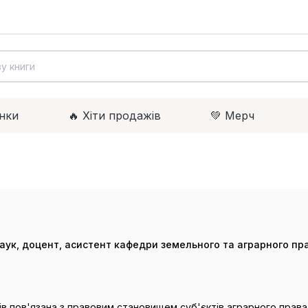
нки
🔥 Xіти продажів
💚 Мерч
ук, доцент, асистент кафедри земельного та аграрного пра
ів пов'язана з правовим становищем суб'єктів аграрного права