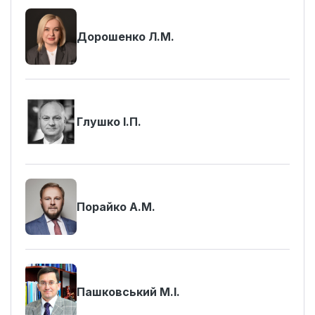
Дорошенко Л.М.
Глушко І.П.
Порайко А.М.
Пашковський М.І.