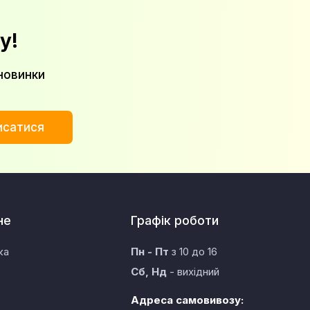
у!
новинки
исатися
не
Графік роботи
ка
Пн - Пт
з 10 до 16
Сб, Нд
- вихідний
Адреса самовивозу: