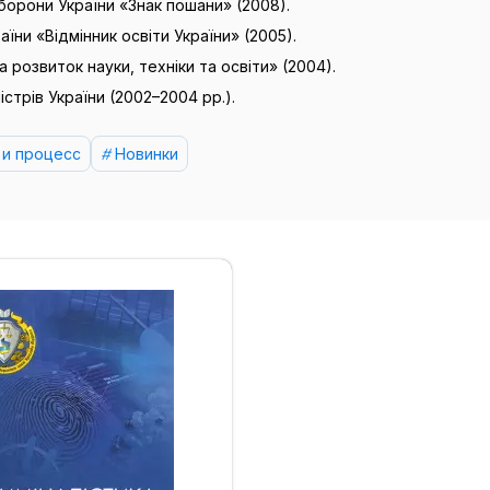
борони України «Знак пошани» (2008).
їни «Відмінник освіти України» (2005).
 розвиток науки, техніки та освіти» (2004).
стрів України (2002–2004 рр.).
 и процесс
Новинки