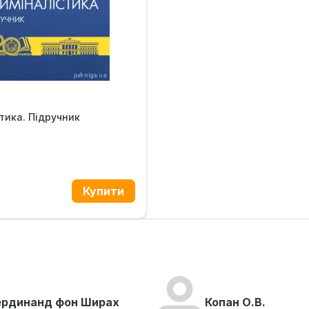
тика. Підручник
н.
рдинанд фон Ширах
Копан О.В.