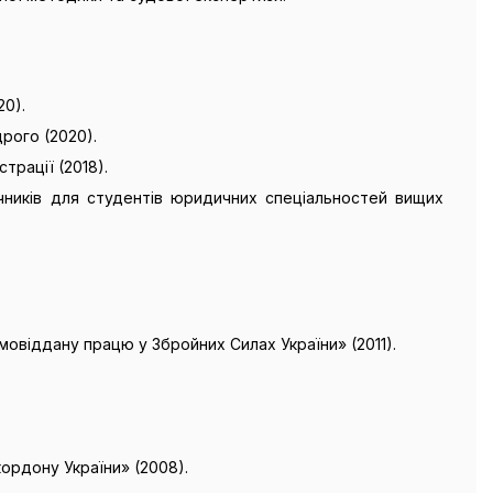
20).
рого (2020).
трації (2018).
учників для студентів юридичних спеціальностей вищих
овіддану працю у Збройних Силах України» (2011).
ордону України» (2008).