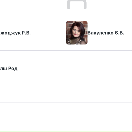
жоджук Р.В.
Вакуленко Є.В.
лш Род