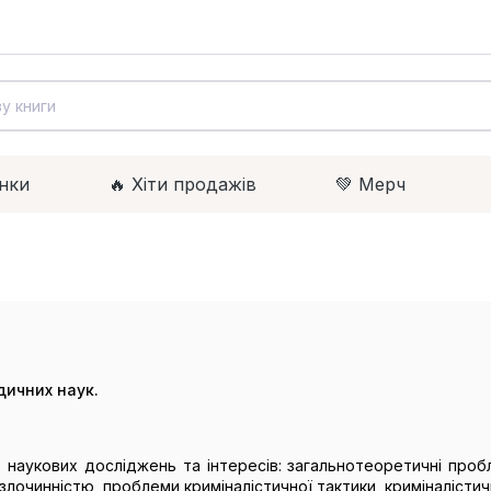
нки
🔥 Xіти продажів
💚 Мерч
ичних наук.
наукових досліджень та інтересів: загальнотеоретичні проблем
і злочинністю, проблеми криміналістичної тактики, криміналісти