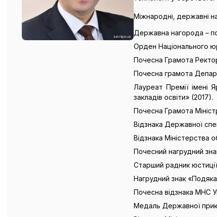
Міжнародні, державні на
Державна нагорода – по
Орден Національного юри
Почесна Грамота Ректор
Почесна грамота Департа
Лауреат Премії імені Я
закладів освіти» (2017).
Почесна Грамота Міністр
Відзнака Державної спец
Відзнака Міністерства о
Почесний нагрудний зна
Старший радник юстиції 
Нагрудний знак «Подяка 
Почесна відзнака МНС У
Медаль Державної прико