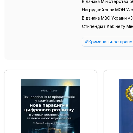
Відзнака Міністерства о
Нагрудний знак МОН Укра
Відзнака МВС України «За
Стипендіат Кабінету Міні
Криминальное право