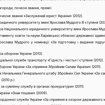
городи, почесні звання, премії:
чесне звання «Заслужений юрист України» (2012).
дичного університету імені Ярослава Мудрого III ступеня (20
а Національного юридичного університету імені Ярослава Муд
менту освіти та науки Харківської обласної державної адмініс
рослава Мудрого у номінації «За підготовку і видання підр
а оборони України (2013).
іальної служби транспорту «Гідність і честь» I ступеня (2012).
борони України «За сприяння Збройним Силам України» (2011).
к Начальника Генерального штабу Збройних Сил України «За сам
(2010 р.)
за сумлінну службу в органах прокуратури» (2011).
країни «Знак пошани» (2009).
рдонної служби України «За сприяння в охороні державного к