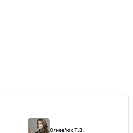
Огнев’юк Т.В.