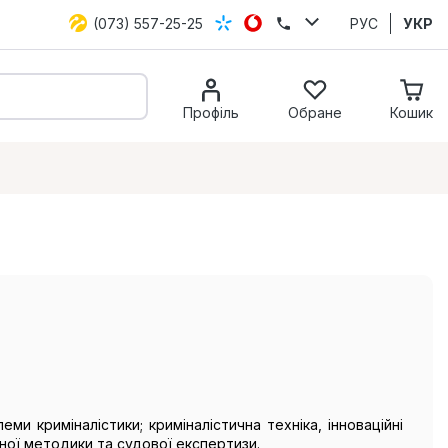
(073) 557-25-25
РУС
УКР
Профіль
Обране
Кошик
и криміналістики; криміналістична техніка, інноваційні
чної методики та судової експертизи.