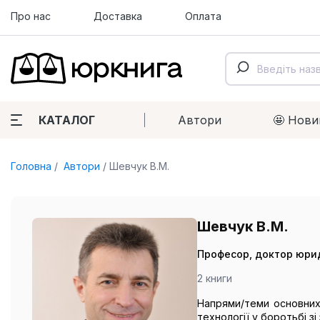
Про нас
Доставка
Оплата
КАТАЛОГ
Автори
🤩 Нови
Головна
Автори
Шевчук В.М.
Шевчук В.М.
Професор, доктор юрид
2 книги
Напрями/теми основних 
технології у боротьбі з