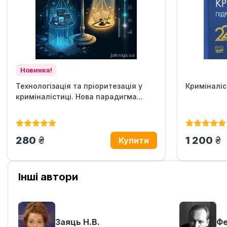
Новинка!
Технологізація та пріоритезація у
Криміналіс
криміналістиці. Нова парадигма...
грн.
гр
280
1 200
Інші автори
Заяць Н.В.
Фе