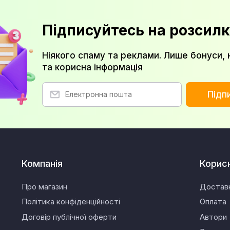
Підписуйтесь на розсилк
Ніякого спаму та реклами. Лише бонуси, 
та корисна інформація
Підп
Компанія
Корис
Про магазин
Достав
Політика конфіденційності
Оплата
Договір публічної оферти
Автори