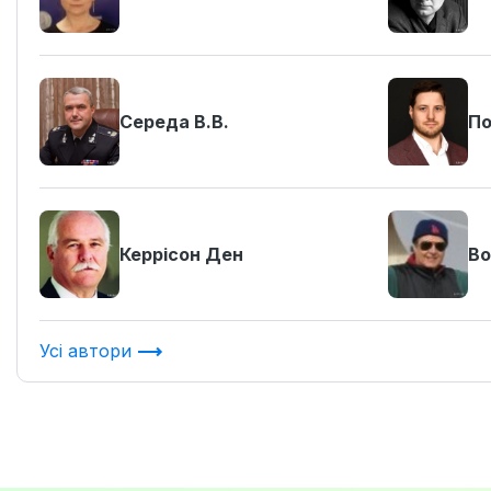
Середа В.В.
По
Керрісон Ден
Во
Усі автори