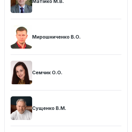
Матійко М.В.
Мирошниченко В.О.
Семчик О.О.
Сущенко В.М.