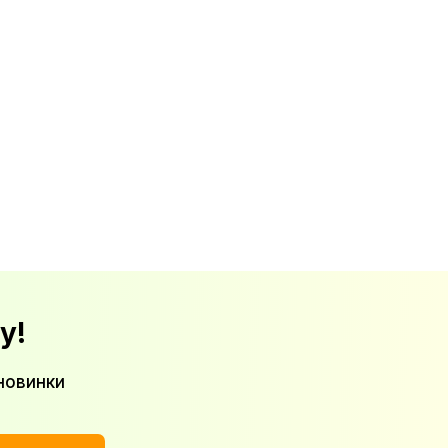
у!
новинки