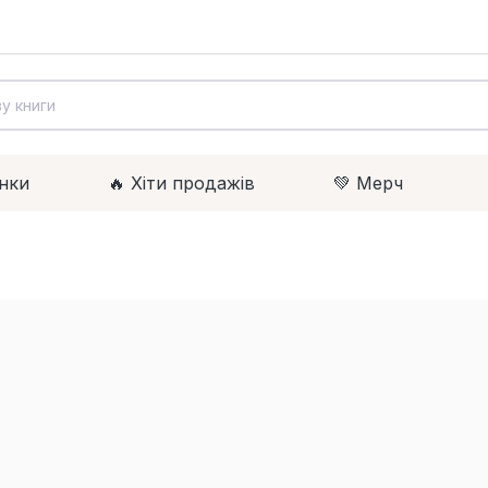
нки
🔥 Xіти продажів
💚 Мерч