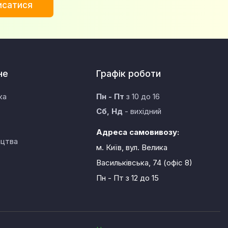
исатися
не
Графік роботи
ка
Пн - Пт
з 10 до 16
Сб, Нд
- вихідний
Адреса самовивозу:
ицтва
м. Київ, вул. Велика
Васильківська, 74 (офіс 8)
Пн - Пт
з 12 до 15