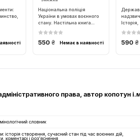
менти:
Національна поліція
Державн
чинство,
України в умовах воєнного
надзвич
стану. Настільна книга...
Історія,
грн.
г
550
590
аявності
Немає в наявності
 адміністративного права, автор копотун і.
мінологічний словник
: історія створення, сучасний стан під час воєнних дій,
и, коментарі і роз’яснення