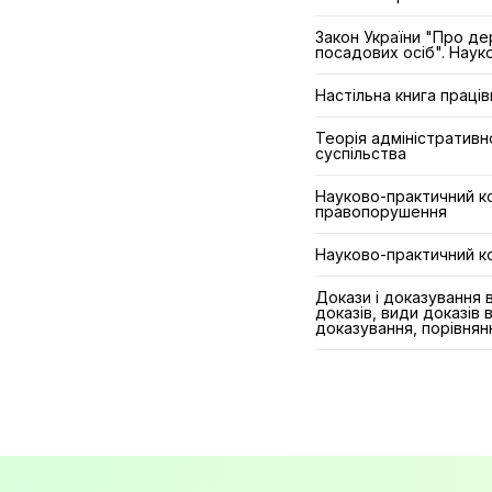
Закон України "Про де
посадових осіб". Нау
Настільна книга праців
Теорія адміністративн
суспільства
Науково-практичний ко
правопорушення
Науково-практичний к
Докази і доказування 
доказів, види доказів 
доказування, порівнян