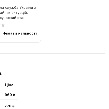
а служба України з
айних ситуацій.
 сучасний стан,...
рн.
Немає в наявності
м.
Ціна
960 ₴
770 ₴