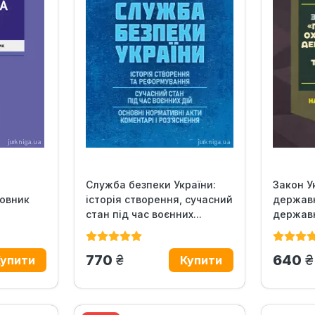
Служба безпеки України:
Закон У
ловник
історія створення, сучасний
державн
стан під час воєнних...
державн
грн.
г
770
640