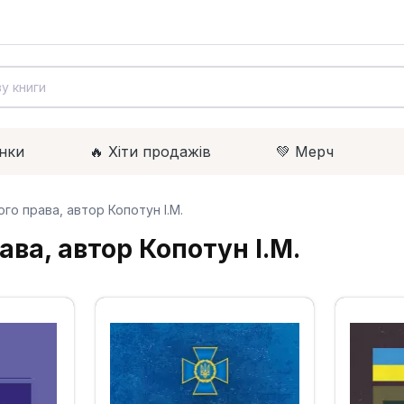
нки
🔥 Xіти продажів
💚 Мерч
ого права, автор Копотун І.М.
ава, автор Копотун І.М.