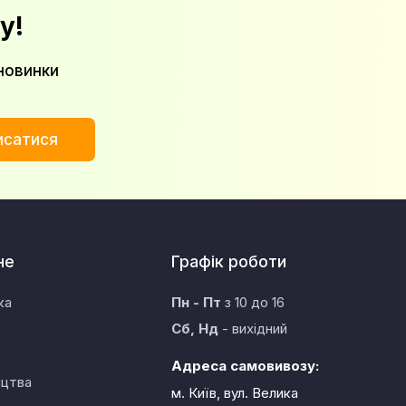
у!
новинки
исатися
не
Графік роботи
ка
Пн - Пт
з 10 до 16
Сб, Нд
- вихідний
Адреса самовивозу:
ицтва
м. Київ, вул. Велика