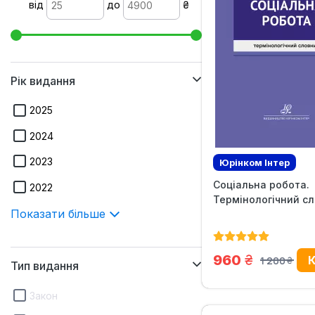
від
до
₴
Рік видання
2025
2024
2023
Юрінком Iнтер
Соціальна робота.
Ексклюзив
2022
Термінологічний с
Показати більше
грн.
960
1 200
Тип видання
грн.
Закон