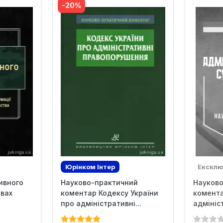
-20%
Юрінком Iнтер
Ексклю
ивного
Науково-практичний
Науков
овах
коментар Кодексу України
комента
про адміністративні...
адмініс
судочин