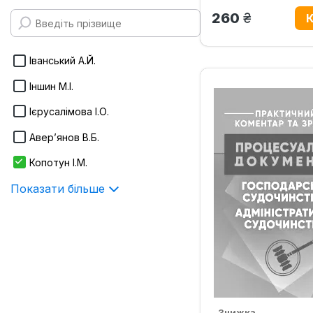
170х240 мм
грн.
260
Infotropic Media
Показати більше
ІнЮре
Іванський А.Й.
Істина
Іншин М.І.
Алерта
Ієрусалімова І.О.
Показати більше
Авер’янов В.Б.
Копотун І.М.
Показати більше
Знижка