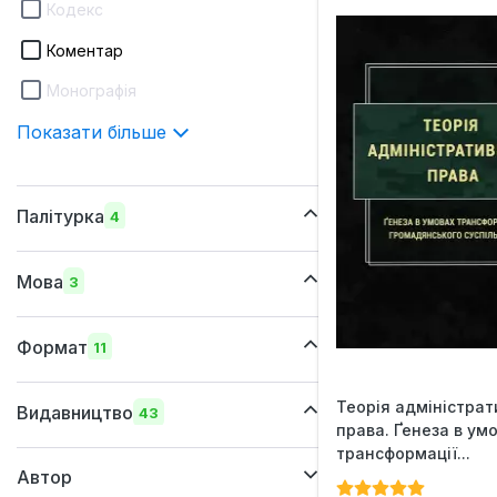
Кодекс
Коментар
Монографія
Показати більше
Палітурка
4
шкіряна
Мова
3
м'яка
українська
суперобкладинка
Формат
11
російська
тверда
220х290 мм
Теорія адміністрат
англійська
Видавництво
43
права. Ґенеза в ум
205x290 мм
трансформації...
Автор
170х260 мм