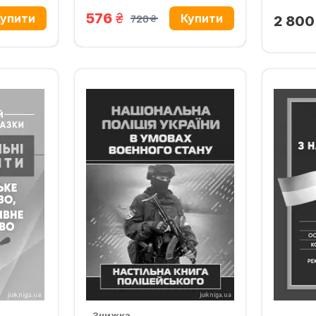
грн.
576
720
2 80
грн.
Знижка