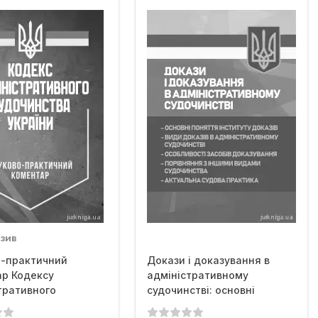
зив
о-практичний
Докази і доказування в
р Кодексу
адміністративному
тративного
судочинстві: основні
ства України
поняття...