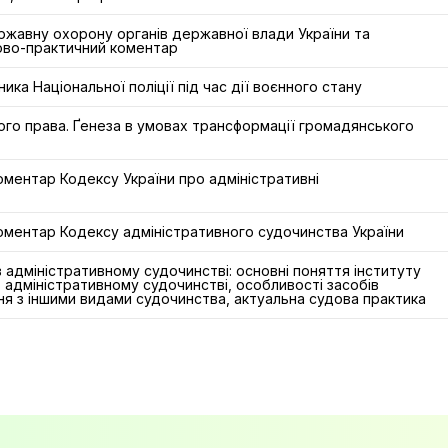
ржавну охорону органів державної влади України та
ково-практичний коментар
ника Національної поліції під час дії воєнного стану
ого права. Ґенеза в умовах трансформації громадянського
ментар Кодексу України про адміністративні
оментар Кодексу адміністративного судочинства України
в адміністративному судочинстві: основні поняття інституту
в адміністративному судочинстві, особливості засобів
ня з іншими видами судочинства, актуальна судова практика