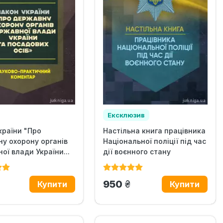
Ексклюзив
країни "Про
Настільна книга працівника
у охорону органів
Національної поліції під час
ої влади України...
дії воєнного стану
рн.
грн.
950