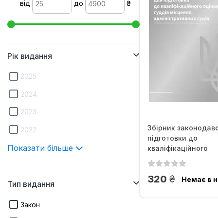
від
до
₴
Рік видання
2025
2024
2023
Збірник законодав
2022
підготовки до
Показати більше
кваліфікаційного
оцінювання...
грн.
320
Немає в н
Тип видання
Закон