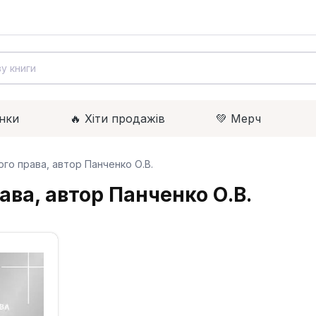
нки
🔥 Xіти продажів
💚 Мерч
ого права, автор Панченко О.В.
ава, автор Панченко О.В.