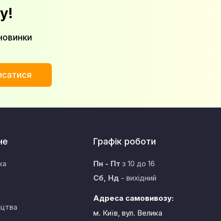
у!
новинки
исатися
не
Графік роботи
ка
Пн - Пт
з 10 до 16
Сб, Нд
- вихідний
Адреса самовивозу:
ицтва
м. Київ, вул. Велика