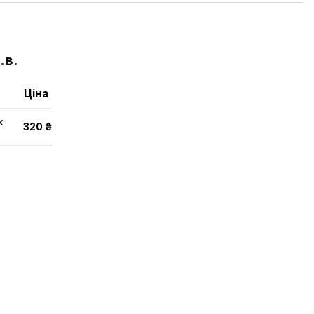
.в.
Ціна
х
320 ₴