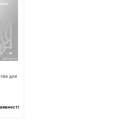
ства для
аявності