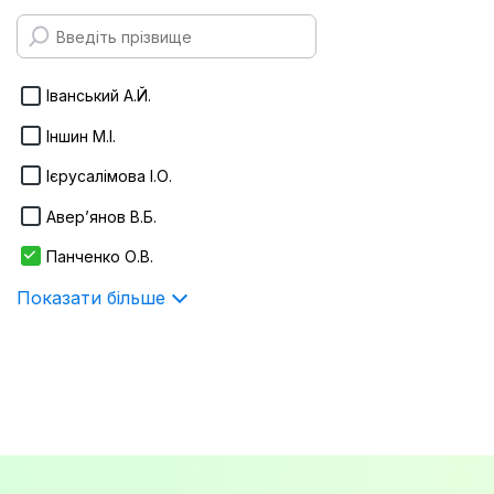
170х240 мм
Infotropic Media
Показати більше
ІнЮре
Іванський А.Й.
Істина
Іншин М.І.
Алерта
Ієрусалімова І.О.
Показати більше
Авер’янов В.Б.
Панченко О.В.
Показати більше