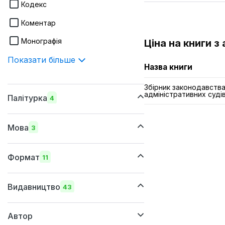
Кодекс
Коментар
Монографія
Ціна на книги з
Показати більше
Назва книги
Збірник законодавства
адміністративних суді
Палітурка
4
шкіряна
Мова
3
м'яка
українська
суперобкладинка
Формат
11
російська
тверда
220х290 мм
англійська
Видавництво
43
205x290 мм
Автор
170х260 мм