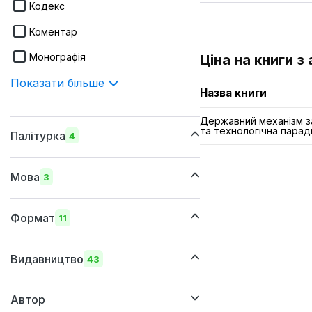
Кодекс
Коментар
Монографія
Ціна на книги з
Показати більше
Назва книги
Державний механізм за
та технологічна парад
Палітурка
4
шкіряна
Мова
3
м'яка
українська
суперобкладинка
Формат
11
російська
тверда
220х290 мм
англійська
Видавництво
43
205x290 мм
Автор
170х260 мм