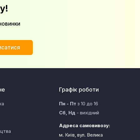
у!
новинки
исатися
не
Графік роботи
ка
Пн - Пт
з 10 до 16
Сб, Нд
- вихідний
Адреса самовивозу:
ицтва
м. Київ, вул. Велика