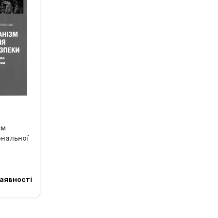
зм
ональної
аявності