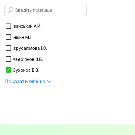
170х240 мм
Infotropic Media
Показати більше
ІнЮре
Іванський А.Й.
Істина
Іншин М.І.
Алерта
Ієрусалімова І.О.
Показати більше
Авер’янов В.Б.
Сухонос В.В.
Показати більше