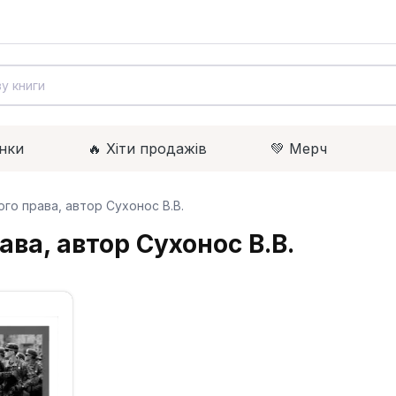
нки
🔥 Xіти продажів
💚 Мерч
ого права, автор Сухонос В.В.
ава, автор Сухонос В.В.