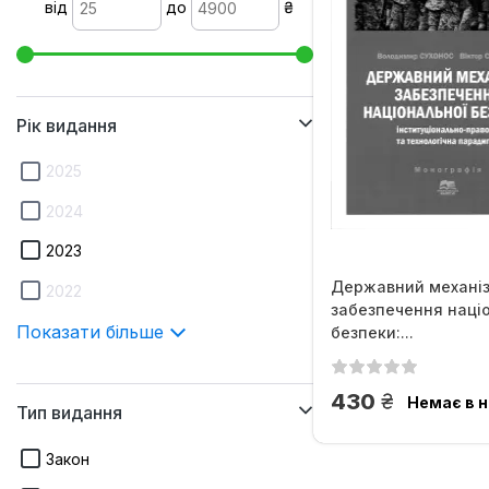
від
до
₴
Рік видання
2025
2024
2023
Державний механі
2022
забезпечення наці
Показати більше
безпеки:...
грн.
430
Немає в н
Тип видання
Закон