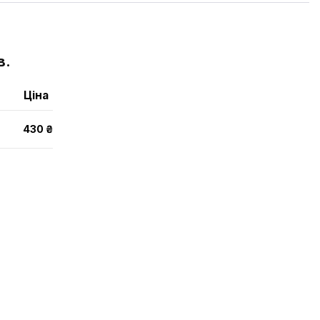
в.
Ціна
430 ₴