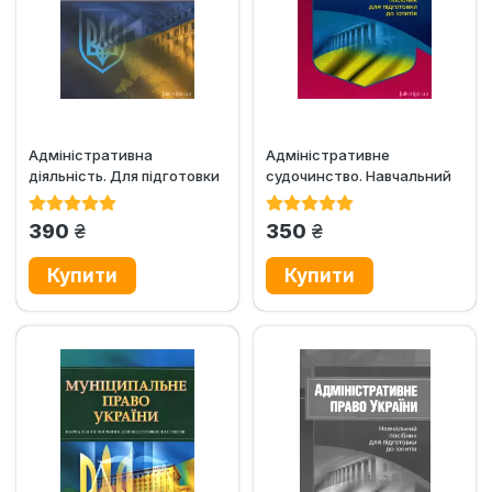
Адміністративна
Адміністративне
діяльність. Для підготовки
судочинство. Навчальний
до іспитів. Навчальний
посібник для підготовки до
поcібник
іспитів
грн.
грн.
390
350