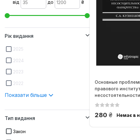
від
до
₴
Рік видання
2025
2024
2023
Основные проблем
2022
правового институ
Показати більше
несостоятельност
(банкротства)
грн.
280
Немає в н
Тип видання
Закон