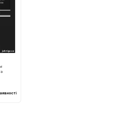
ы
та
и
аявності