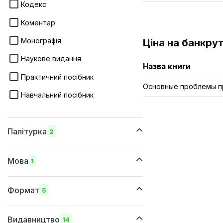
Кодекс
Коментар
Монографія
Ціна на банкрут
Наукове видання
Назва книги
Практичний посібник
Основные проблемы пр
Навчальний посібник
Палітурка
2
м'яка
Мова
1
тверда
українська
Формат
5
205x290 мм
Видавництво
14