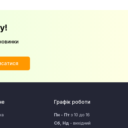
у!
новинки
исатися
не
Графік роботи
ка
Пн - Пт
з 10 до 16
Сб, Нд
- вихідний