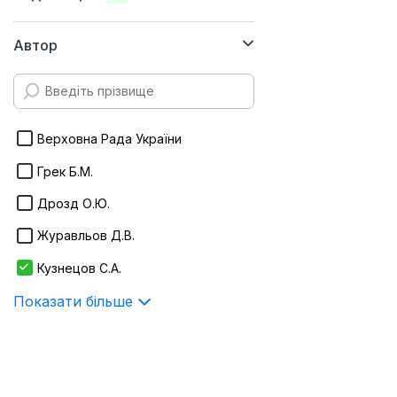
170х240 мм
Автор
170х215 мм
145х215 мм
Infotropic Media
145х200 мм
ІнЮре
Верховна Рада України
Алерта
Грек Б.М.
Видавничий дім "Гельветика"
Дрозд О.Ю.
Показати більше
Журавльов Д.В.
Кузнецов С.А.
Показати більше