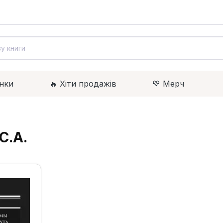
нки
🔥 Xіти продажів
💚 Мерч
С.А.