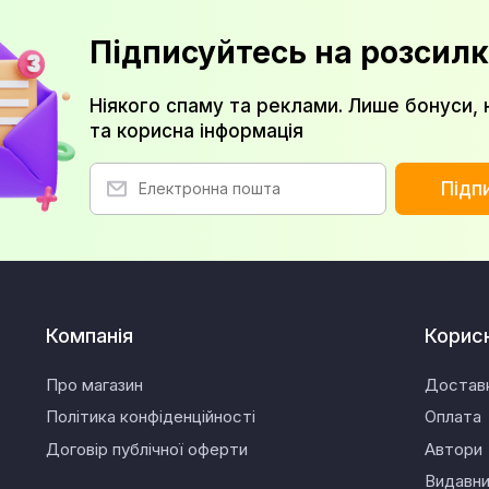
Підписуйтесь на розсилк
Ніякого спаму та реклами. Лише бонуси, 
та корисна інформація
Підп
Компанія
Корис
Про магазин
Достав
Політика конфіденційності
Оплата
Договір публічної оферти
Автори
Видавн