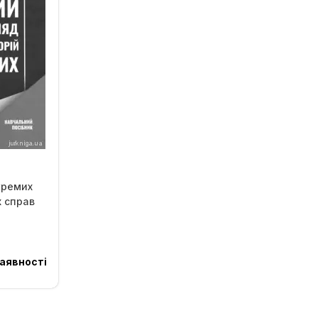
кремих
х справ
аявності