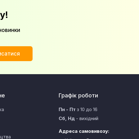
у!
новинки
исатися
не
Графік роботи
ка
Пн - Пт
з 10 до 16
Сб, Нд
- вихідний
Адреса самовивозу:
ицтва