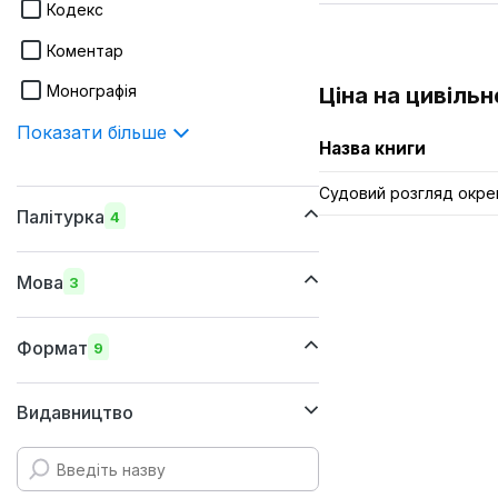
Кодекс
Коментар
Монографія
Ціна на цивіль
Показати більше
Назва книги
Судовий розгляд окрем
Палітурка
4
шкіряна
Мова
3
м'яка
українська
суперобкладинка
Формат
9
російська
тверда
205x290 мм
Видавництво
англійська
205х260 мм
170х240 мм