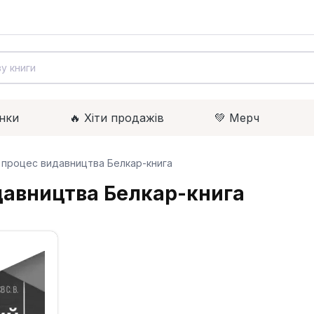
нки
🔥 Xіти продажів
💚 Мерч
а процес видавництва Белкар-книга
давництва Белкар-книга