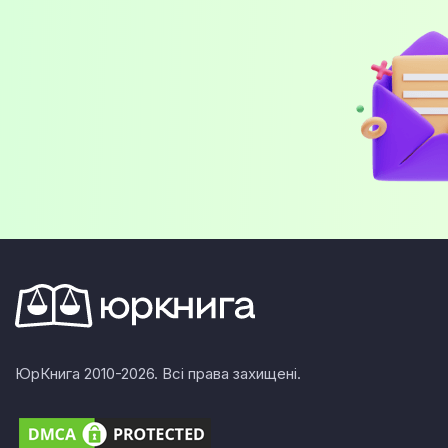
І. В. Спасибо-Фатєєвої
Іваненко Л.М.
Іванов Ю.Ф.
Показати більше
ЮрКнига 2010-2026. Всі права захищені.