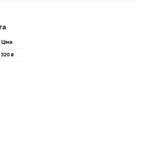
га
Ціна
320 ₴