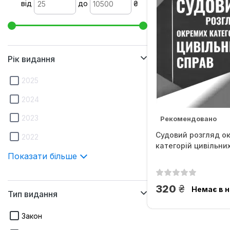
від
до
₴
Рік видання
2025
2024
2023
Рекомендовано
Судовий розгляд о
2022
категорій цивільни
Показати більше
грн.
320
Немає в н
Тип видання
Закон