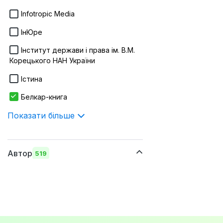
170х215 мм
Infotropic Media
Показати більше
ІнЮре
Інститут держави і права ім. В.М.
Корецького НАН України
Істина
Белкар-книга
Показати більше
Автор
519
Європейський суд з прав людини