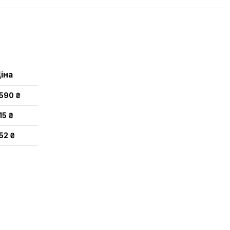
іна
 590 ₴
15 ₴
52 ₴