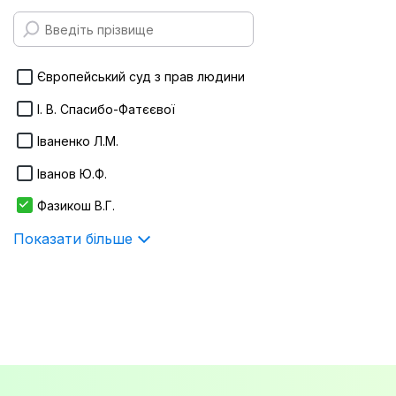
170х215 мм
Infotropic Media
Показати більше
ІнЮре
Європейський суд з прав людини
Інститут держави і права ім. В.М.
І. В. Спасибо-Фатєєвої
Корецького НАН України
Іваненко Л.М.
Істина
Іванов Ю.Ф.
Показати більше
Фазикош В.Г.
Показати більше