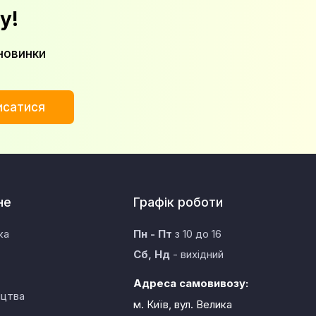
у!
новинки
исатися
не
Графік роботи
ка
Пн - Пт
з 10 до 16
Сб, Нд
- вихідний
Адреса самовивозу:
ицтва
м. Київ, вул. Велика