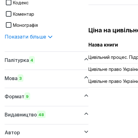
Кодекс
Коментар
Монографія
Ціна на цивільн
Показати більше
Назва книги
Цивільний процес. Під
Палітурка
4
Цивільне право Україн
шкіряна
Мова
3
Цивільне право України
м'яка
українська
суперобкладинка
Формат
9
російська
тверда
205x290 мм
англійська
Видавництво
48
205х260 мм
Автор
170х240 мм