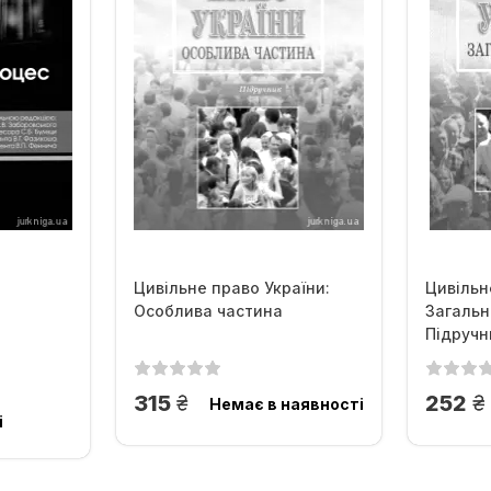
Цивільне право України:
Цивільн
Особлива частина
Загальн
Підручн
грн.
г
315
252
Немає в наявності
і