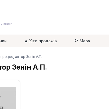
нки
🔥 Xіти продажів
💚 Мерч
процес, автор Зенін А.П.
ор Зенін А.П.