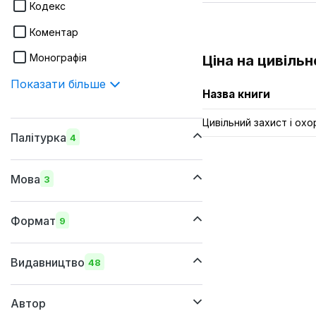
Кодекс
Коментар
Монографія
Ціна на цивільн
Показати більше
Назва книги
Цивільний захист і охо
Палітурка
4
шкіряна
Мова
3
м'яка
українська
суперобкладинка
Формат
9
російська
тверда
205x290 мм
англійська
Видавництво
48
205х260 мм
Автор
170х240 мм