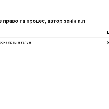
е право та процес, автор зенін а.п.
рона праці в галузі
5