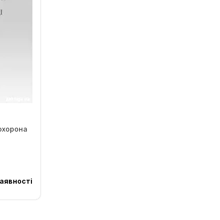
 охорона
аявності