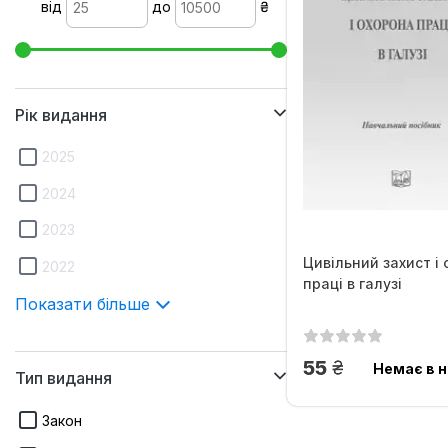
від
до
₴
Рік видання
2025
2024
2023
Цивільний захист і
2022
праці в галузі
Показати більше
грн.
55
Немає в н
Тип видання
Закон