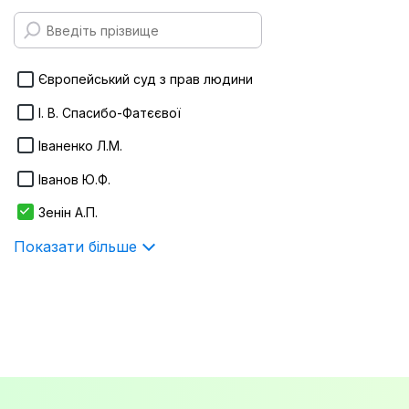
170х215 мм
Infotropic Media
Показати більше
ІнЮре
Європейський суд з прав людини
Інститут держави і права ім. В.М.
І. В. Спасибо-Фатєєвої
Корецького НАН України
Іваненко Л.М.
Істина
Іванов Ю.Ф.
Показати більше
Зенін А.П.
Показати більше