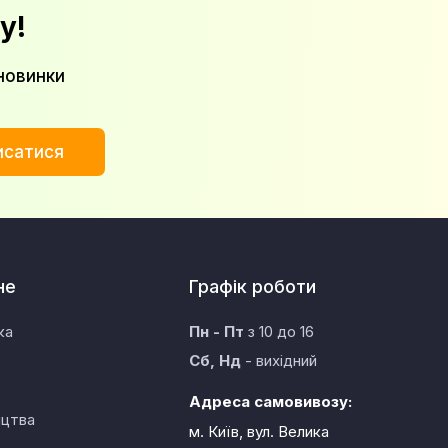
у!
новинки
исатися
не
Графік роботи
ка
Пн - Пт
з 10 до 16
Сб, Нд
- вихідний
Адреса самовивозу:
ицтва
м. Київ, вул. Велика