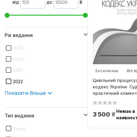
від
до
₴
Рік видання
2025
2024
2023
Ексклюзив
Хіт 
Цивільний процесу
2022
кодекс України. Су
Показати більше
практичний комента
Немає в
грн.
3 500
Тип видання
наявност
Закон