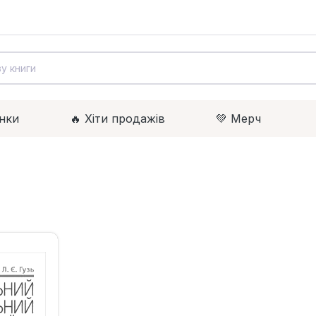
нки
🔥 Xіти продажів
💚 Мерч
.