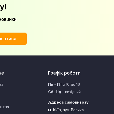
у!
новинки
исатися
не
Графік роботи
ка
Пн - Пт
з 10 до 16
Сб, Нд
- вихідний
Адреса самовивозу:
ицтва
м. Київ, вул. Велика