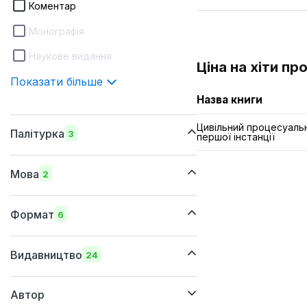
Коментар
Монографія
Наукове видання
Ціна на хіти пр
Показати більше
Назва книги
Цивільний процесуаль
Палітурка
3
першої інстанції
шкіряна
Мова
2
м'яка
українська
тверда
Формат
6
російська
170х240 мм
Видавництво
24
170х215 мм
Автор
145х215 мм