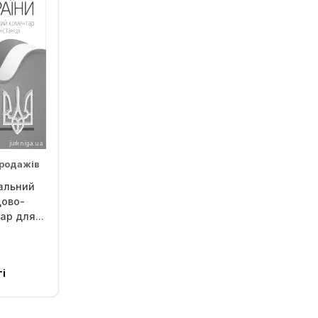
продажів
альний
дово-
р для...
і