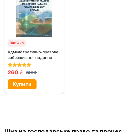
Знижка
Адміністративно-правове
забезпечення надання
рекламних послуг в Україні
грн.
260
330
грн.
Ціна на господарське право та процес,