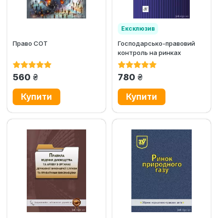
Ексклюзив
Право СОТ
Господарсько-правовий
контроль на ринках
небанківських фінансових
послуг
грн.
грн.
560
780