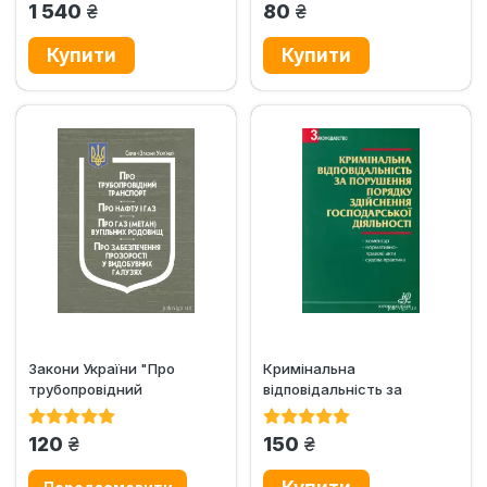
грн.
грн.
1 540
80
Закони України "Про
Кримінальна
трубопровідний
відповідальність за
транспорт", "Про нафту...
порушення порядку
здійснення...
грн.
грн.
120
150