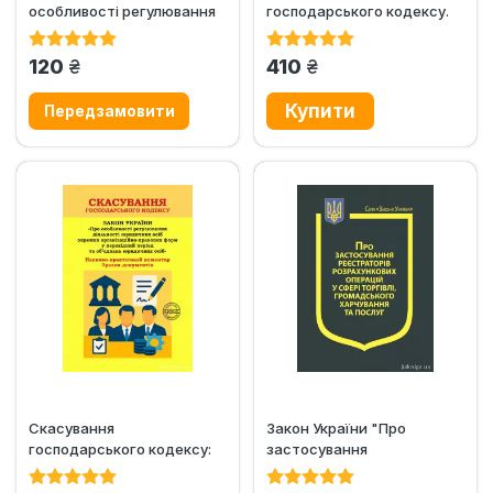
особливості регулювання
господарського кодексу.
діяльності юридичних...
Зібрання нормативно-
правових актів
грн.
грн.
120
410
Скасування
Закон України "Про
господарського кодексу:
застосування
Науково-практичний
реєстраторів
коментар до Закону...
розрахункових операцій...