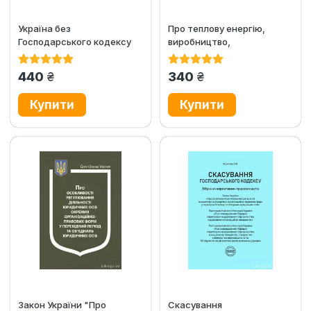
Україна без
Про теплову енергію,
Господарського кодексу
виробництво,
транспортування,
постачання
грн.
грн.
440
340
Закон України "Про
Скасування