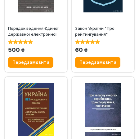
Порядок ведення Єдиної
Закон України "Про
державної електронної
рейтингування"
системи у сфері
будівництва...
грн.
грн.
500
60