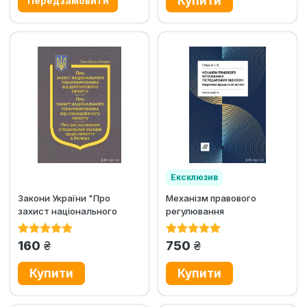
Ексклюзив
Закони України "Про
Механізм правового
захист національного
регулювання
товаровиробника від...
господарських відносин:...
грн.
грн.
160
750