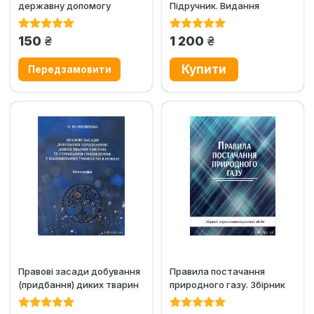
державну допомогу
Підручник. Видання
суб’єктам
четверте
господарювання"
грн.
грн.
150
1 200
Правові засади добування
Правила постачання
(придбання) диких тварин
природного газу. Збірник
з метою їх утримання і...
нормативно-правових
актів