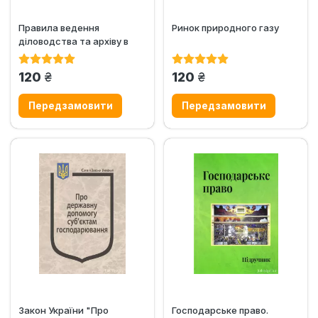
Правила ведення
Ринок природного газу
діловодства та архіву в
органах державної
виконавчої...
грн.
грн.
120
120
Закон України "Про
Господарське право.