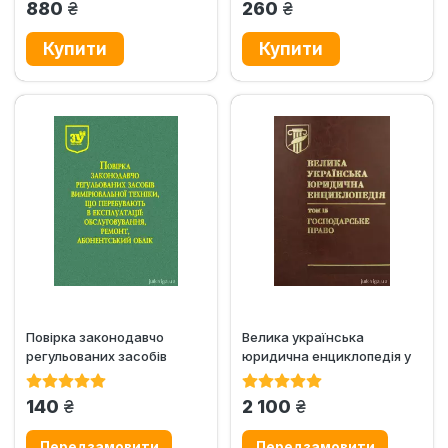
грн.
грн.
880
260
Повірка законодавчо
Велика українська
регульованих засобів
юридична енциклопедія у
вимірювальної техніки,
20-ти томах. Том 15....
що...
грн.
грн.
140
2 100