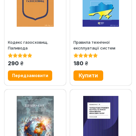
Кодекс газосховищ.
Правила технічної
Паливода
експлуатації систем
газопостачання. Алерта
грн.
грн.
290
180