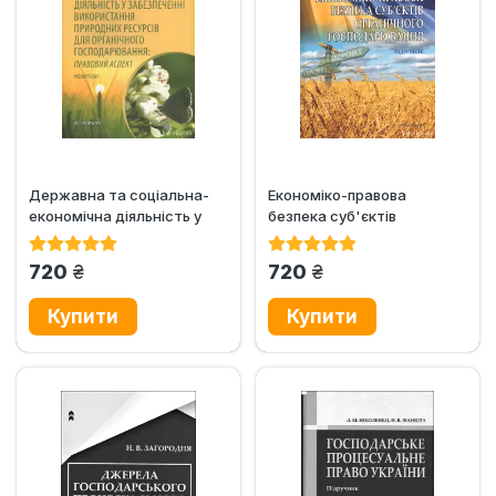
Державна та соціальна-
Економіко-правова
економічна діяльність у
безпека суб'єктів
забезпеченні
органічного
використання...
господарювання.
грн.
грн.
720
720
Підручник