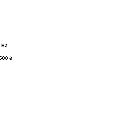
іна
 500 ₴