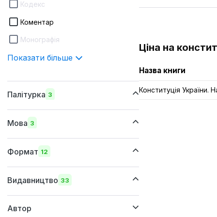
Кодекс
Коментар
Монографія
Ціна на констит
Показати більше
Назва книги
Конституція України. 
Палітурка
3
шкіряна
Мова
3
м'яка
українська
тверда
Формат
12
російська
170х260 мм
англійська
Видавництво
33
170х240 мм
Автор
150x205 мм