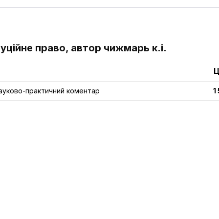
уційне право, автор чижмарь к.і.
Ц
Науково-практичний коментар
1