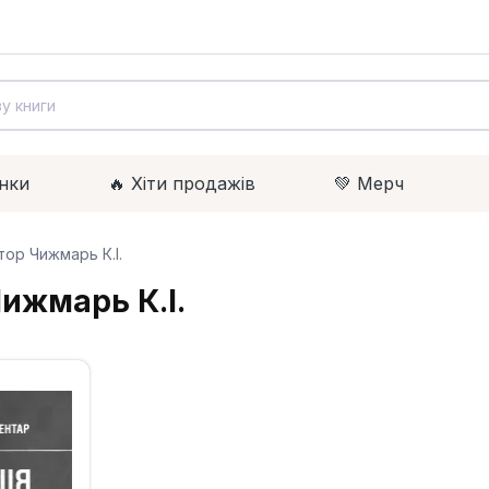
нки
🔥 Xіти продажів
💚 Мерч
тор Чижмарь К.І.
ижмарь К.І.