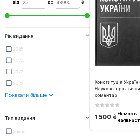
від
до
₴
Рік видання
2025
2024
2023
Конституція Україн
2022
Науково-практичн
Показати більше
коментар
Немає в
грн.
1 500
Тип видання
наявност
Закон