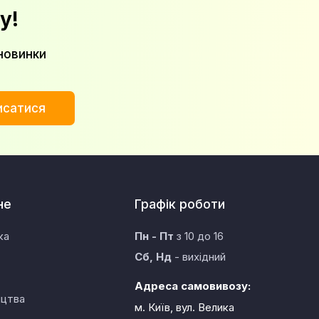
у!
новинки
исатися
не
Графік роботи
ка
Пн - Пт
з 10 до 16
Сб, Нд
- вихідний
Адреса самовивозу:
ицтва
м. Київ, вул. Велика