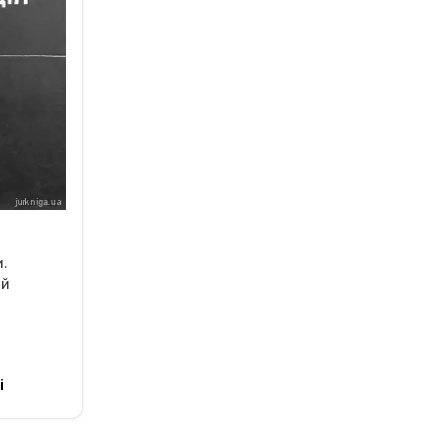
и.
ий
і