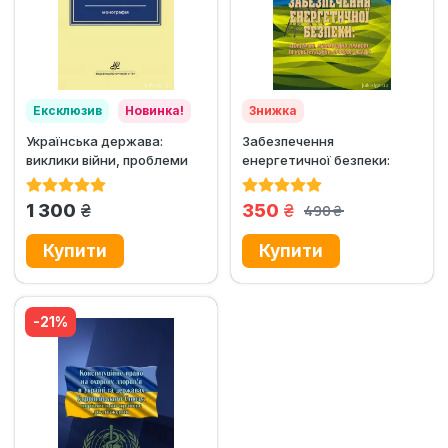
Ексклюзив
Новинка!
Знижка
Українська держава:
Забезпечення
виклики війни, проблеми
енергетичної безпеки:
безпеки та перспективи
теоретичні, міжнародно-
розвитку
правові та...
грн.
грн.
1 300
350
490
грн.
-21%