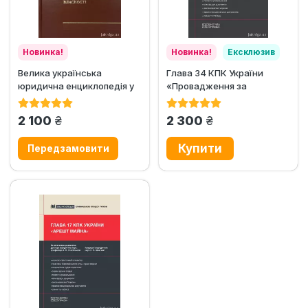
Новинка!
Новинка!
Ексклюзив
Велика українська
Глава 34 КПК України
юридична енциклопедія у
«Провадження за
20-ти томах. Том 8....
нововиявленими або
виключними...
грн.
грн.
2 100
2 300