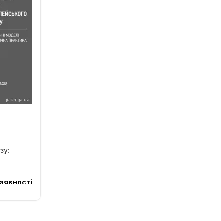
зу:
.
аявності