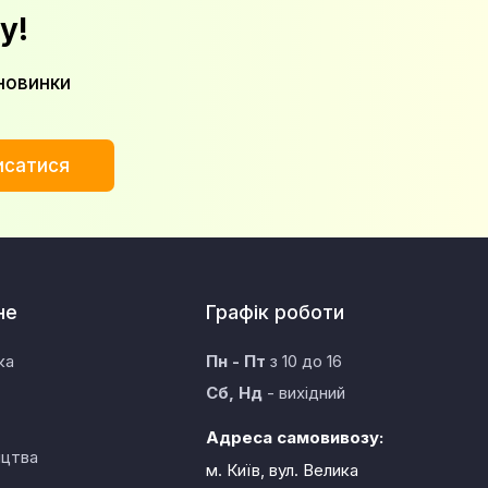
у!
новинки
исатися
не
Графік роботи
ка
Пн - Пт
з 10 до 16
Сб, Нд
- вихідний
Адреса самовивозу:
ицтва
м. Київ, вул. Велика