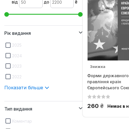
від
до
₴
Рік видання
2025
2024
2023
Знижка
Форми державного
2022
правління країн
Показати більше
Європейського Сою
юридичні моделі і..
грн.
260
Немає в н
Тип видання
Коментар