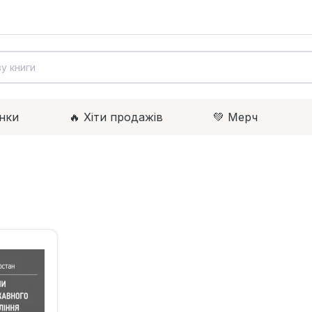
нки
🔥 Xіти продажів
💚 Мерч