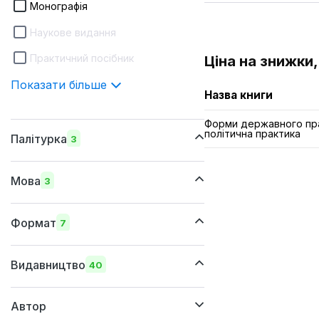
Монографія
Наукове видання
Практичний посібник
Ціна на знижки,
Показати більше
Назва книги
Форми державного пра
політична практика
Палітурка
3
м'яка
Мова
3
суперобкладинка
українська
тверда
Формат
7
російська
205x290 мм
англійська
Видавництво
40
170х240 мм
Автор
150x205 мм