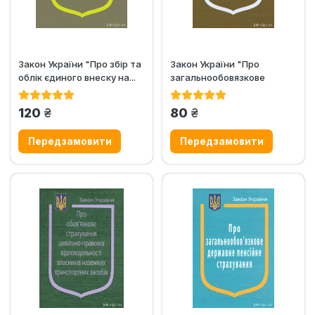
Закон України "Про збір та
Закон України "Про
облік єдиного внеску на...
загальнообовязкове
державне соціальне...
грн.
грн.
120
80