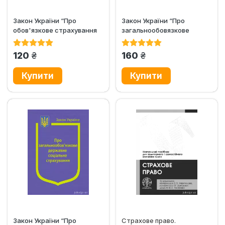
Закон України “Про
Закон України “Про
обов'язкове страхування
загальнообовязкове
цивільно-правової...
державне пенсійне
страхування”
грн.
грн.
120
160
Закон України “Про
Страхове право.