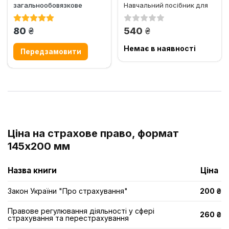
загальнообовязкове
Навчальний посібник для
державне соціальне
аудиторного і
страхування"
самостійного...
грн.
грн.
80
540
Немає в наявності
Ціна на страхове право, формат
145х200 мм
Назва книги
Ціна
Закон України "Про страхування"
200 ₴
Правове регулювання діяльності у сфері
260 ₴
страхування та перестрахування