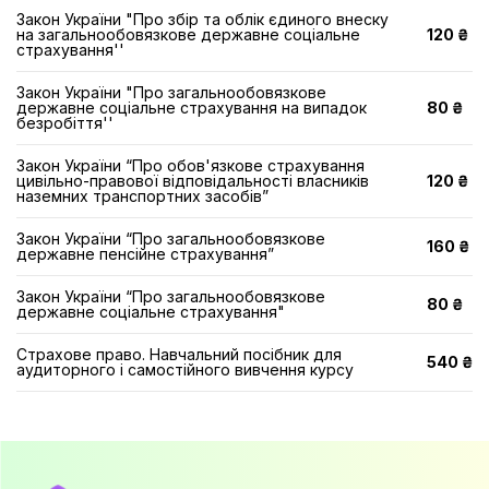
Закон України "Про збір та облік єдиного внеску
на загальнообовязкове державне соціальне
120 ₴
страхування''
Закон України "Про загальнообовязкове
державне соціальне страхування на випадок
80 ₴
безробіття''
Закон України “Про обов'язкове страхування
цивільно-правової відповідальності власників
120 ₴
наземних транспортних засобів”
Закон України “Про загальнообовязкове
160 ₴
державне пенсійне страхування”
Закон України “Про загальнообовязкове
80 ₴
державне соціальне страхування"
Страхове право. Навчальний посібник для
540 ₴
аудиторного і самостійного вивчення курсу