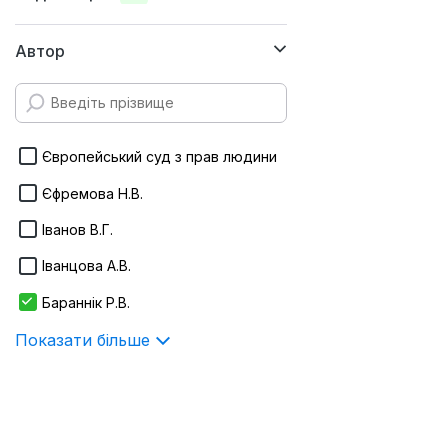
170х240 мм
Автор
160х220 мм
145х215 мм
Infotropic Media
145х200 мм
ІнЮре
Європейський суд з прав людини
130х200 мм
Істина
Єфремова Н.В.
235х170 мм
Алерта
Іванов В.Г.
Показати більше
Іванцова А.В.
Бараннік Р.В.
Показати більше