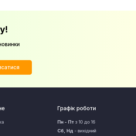
у!
новинки
исатися
не
Графік роботи
ка
Пн - Пт
з 10 до 16
Сб, Нд
- вихідний