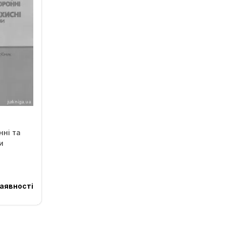
нні та
и
аявності