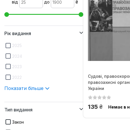
від
до
₴
Рік видання
2025
2024
2023
Судові, правоохоро
2022
правозахисні орган
Показати більше
України
грн.
135
Немає в н
Тип видання
Закон