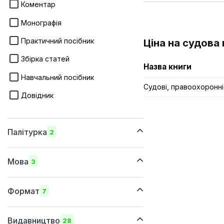
Коментар
Монографія
Практичний посібник
Ціна на судова 
Збірка статей
Назва книги
Навчальний посібник
Судові, правоохоронні
Довідник
Палітурка
2
м'яка
Мова
3
тверда
українська
Формат
7
російська
205х260 мм
англійська
Видавництво
28