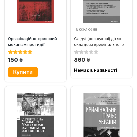
Ексклюзив
Організаційно-правовий
Слідчі (розшукові) дії як
механізм протидії
складова кримінального
екстремізму в Україні....
провадження
грн.
грн.
150
860
Немає в наявності