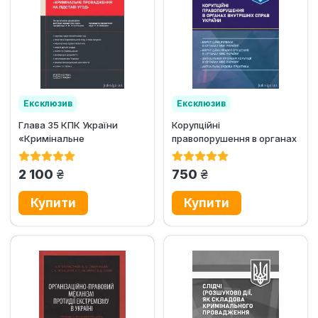
Ексклюзив
Ексклюзив
Глава 35 КПК України
Корупційні
«Кримінальне
правопорушення в органах
провадження на підставі
внутрішніх справ України
угод»
грн.
грн.
2 100
750