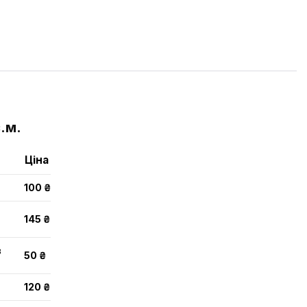
.м.
Ціна
100 ₴
145 ₴
в
50 ₴
120 ₴