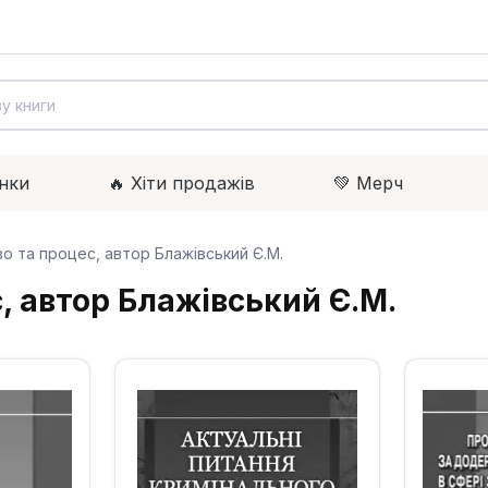
нки
🔥 Xіти продажів
💚 Мерч
о та процес, автор Блажівський Є.М.
, автор Блажівський Є.М.