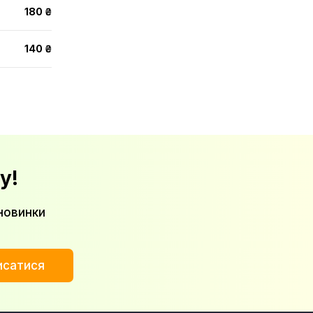
180 ₴
140 ₴
у!
новинки
исатися