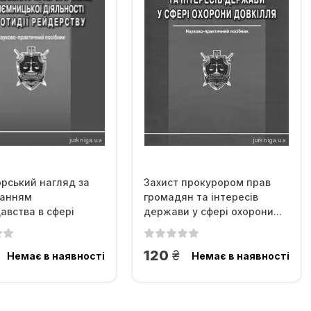
рський нагляд за
Захист прокурором прав
анням
громадян та інтересів
авства в сфері
держави у сфері охорони...
прав...
н.
грн.
120
Немає в наявності
Немає в наявності