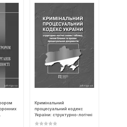
урором
Кримінальний
хоронних
процесуальний кодекс
.
України: структурно-логічні
схеми і...