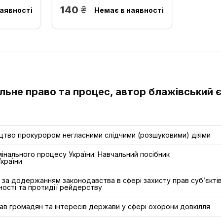
грн.
140
аявності
Немає в наявності
альне право та процес, автор блажівський є
цтво прокурором негласними слідчими (розшуковими) діями
мінального процесу України. Навчальний посібник
країни
за додержанням законодавства в сфері захисту прав суб’єкті
ності та протидії рейдерству
в громадян та інтересів держави у сфері охорони довкілля