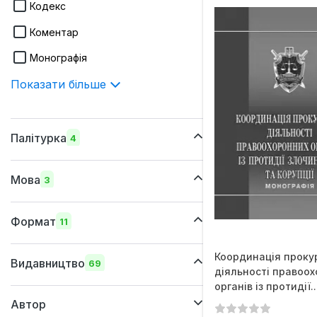
Кодекс
Коментар
Монографія
Показати більше
Палітурка
4
шкіряна
Мова
3
м'яка
українська
суперобкладинка
Формат
11
російська
тверда
265х410 мм
Координація прок
англійська
Видавництво
69
діяльності правоо
205x290 мм
органів із протидії..
Автор
170х260 мм