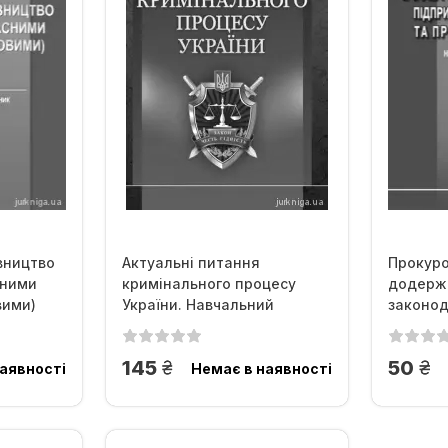
вництво
Актуальні питання
Прокуро
сними
кримінального процесу
додерж
вими)
України. Навчальний
законод
посібник...
захисту 
грн.
гр
145
50
аявності
Немає в наявності