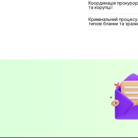
Координація прокуроро
та корупції
Кримінальний процесуа
типові бланки та зраз