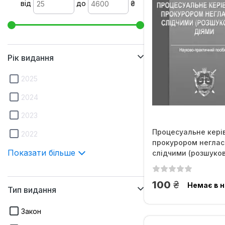
від
до
₴
Рік видання
2025
2024
2023
Процесуальне кері
2022
прокурором негла
Показати більше
слідчими (розшуко
діями
грн.
100
Немає в н
Тип видання
Закон