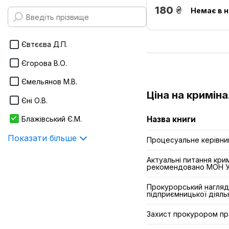
грн.
180
170х240 мм
Немає в н
Infotropic Media
Показати більше
ІнЮре
Євтєєва Д.П.
Інтерсервіс
Єгорова В.О.
Істина
Ємельянов М.В.
Показати більше
Ціна на кримін
Єні О.В.
Назва книги
Блажівський Є.М.
Показати більше
Процесуальне керівни
Актуальні питання кри
рекомендовано МОН У
Прокурорський нагляд 
підприємницької діяль
Захист прокурором пра