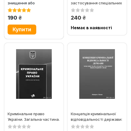
знищення або
застосування спеціальних
пошкодження чужого
знань під час...
майна
грн.
грн.
190
240
Немає в наявності
Кримінальне право
Концепція кримінальної
України. Загальна частина.
відповідальності держави:
Збірник задач, практикум
можливість реалізації в...