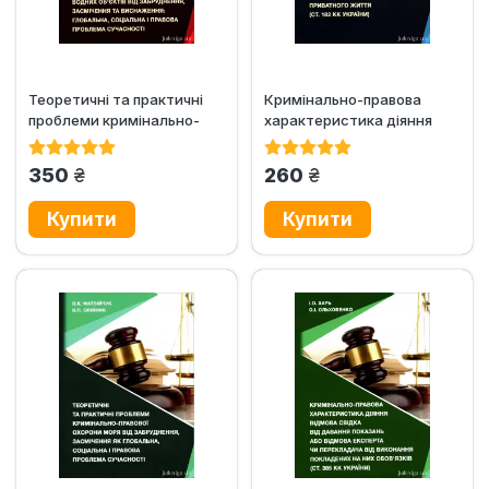
Теоретичні та практичні
Кримінально-правова
проблеми кримінально-
характеристика діяння
правової охорони водних...
порушення
недоторканності...
грн.
грн.
350
260