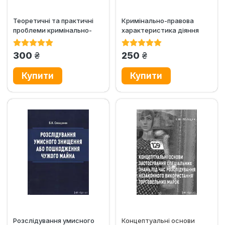
Теоретичні та практичні
Кримінально-правова
проблеми кримінально-
характеристика діяння
правової охорони моря
відмова свідка від
від...
давання...
грн.
грн.
300
250
Розслідування умисного
Концептуальні основи