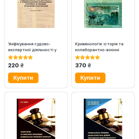
Уніфікування судово-
Кримінологія: історія та
експертної діяльності у
колаборантно-воєнні
кримінальному
злочини в сучасній Україні
провадженні в...
грн.
грн.
220
370