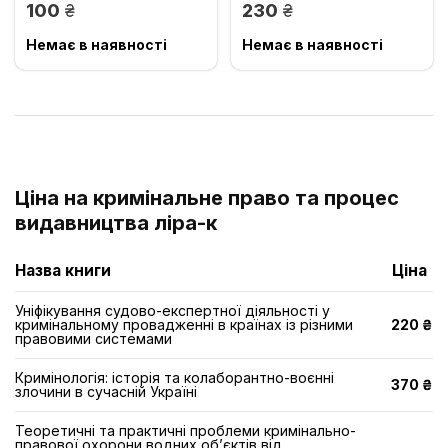
грн.
грн.
100
230
Немає в наявності
Немає в наявності
Ціна на кримінальне право та процес
видавництва ліра-к
Назва книги
Ціна
Уніфікування судово-експертної діяльності у
кримінальному провадженні в країнах із різними
220 ₴
правовими системами
Кримінологія: історія та колаборантно-воєнні
370 ₴
злочини в сучасній Україні
Теоретичні та практичні проблеми кримінально-
правової охорони водних об’єктів від