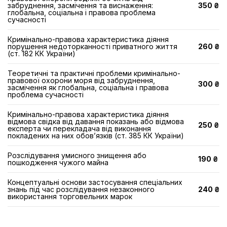
забруднення, засмічення та виснаження:
350 ₴
глобальна, соціальна і правова проблема
сучасності
Кримінально-правова характеристика діяння
порушення недоторканності приватного життя
260 ₴
(ст. 182 КК України)
Теоретичні та практичні проблеми кримінально-
правової охорони моря від забруднення,
300 ₴
засмічення як глобальна, соціальна і правова
проблема сучасності
Кримінально-правова характеристика діяння
відмова свідка від давання показань або відмова
250 ₴
експерта чи перекладача від виконання
покладених на них обов’язків (ст. 385 КК України)
Розслідування умисного знищення або
190 ₴
пошкодження чужого майна
Концептуальні основи застосування спеціальних
знань під час розслідування незаконного
240 ₴
використання торговельних марок