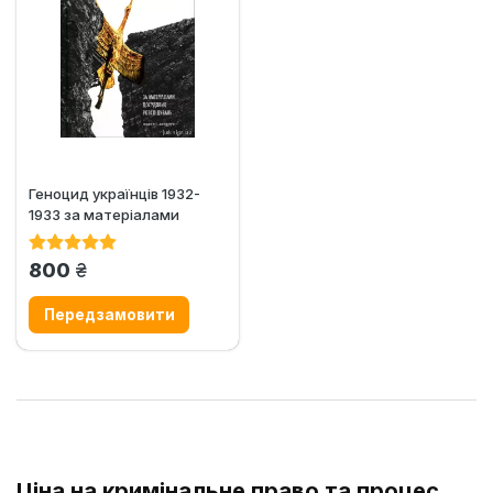
Геноцид українців 1932-
1933 за матеріалами
досудових розслідувань....
грн.
800
Ціна на кримінальне право та процес,