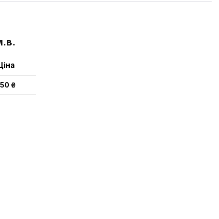
.в.
Ціна
150 ₴