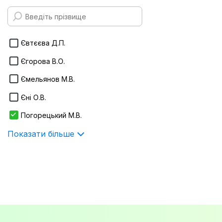
170х240 мм
Infotropic Media
Показати більше
ІнЮре
Євтєєва Д.П.
Інтерсервіс
Єгорова В.О.
Істина
Ємельянов М.В.
Показати більше
Єні О.В.
Погорецький М.В.
Показати більше