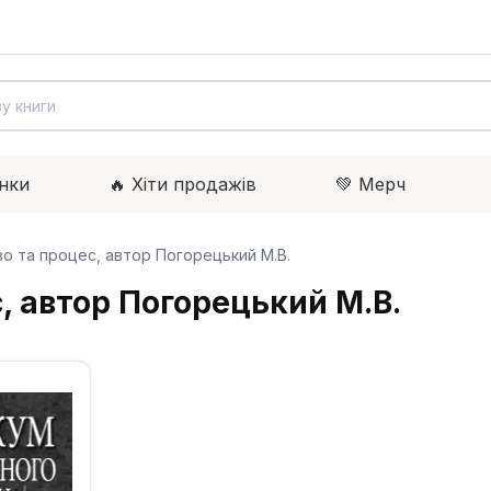
нки
🔥 Xіти продажів
💚 Мерч
о та процес, автор Погорецький М.В.
, автор Погорецький М.В.