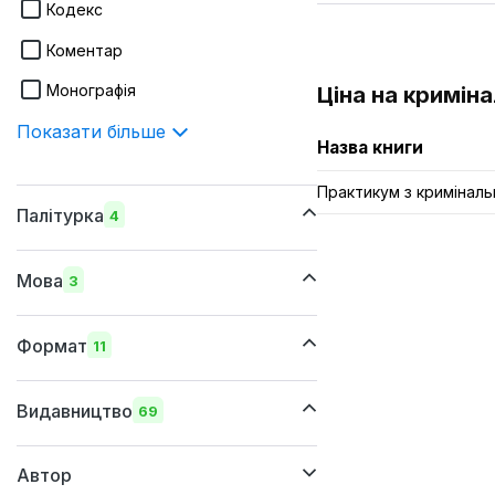
Кодекс
Коментар
Монографія
Ціна на кримін
Показати більше
Назва книги
Практикум з криміналь
Палітурка
4
шкіряна
Мова
3
м'яка
українська
суперобкладинка
Формат
11
російська
тверда
265х410 мм
англійська
Видавництво
69
205x290 мм
Автор
170х260 мм