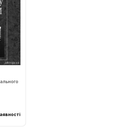
нального
аявності