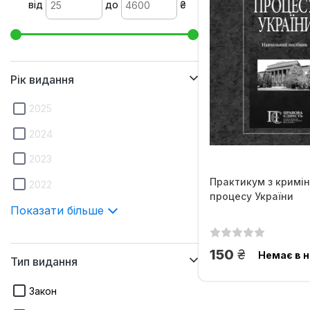
від
до
₴
Рік видання
2025
2024
2023
Практикум з кримі
2022
процесу України
Показати більше
грн.
150
Немає в н
Тип видання
Закон