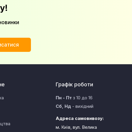
у!
новинки
исатися
не
Графік роботи
ка
Пн - Пт
з 10 до 16
Сб, Нд
- вихідний
Адреса самовивозу:
ицтва
м. Київ, вул. Велика