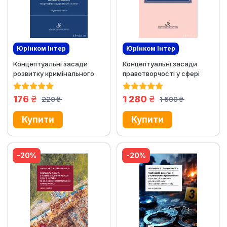
Юрінком Iнтер
Юрінком Iнтер
Концептуальні засади
Концептуальні засади
Ексклюзив
Новинка!
Новинка!
Ексклюзив
розвитку кримінального
правотворчості у сфері
законодавства України -
кримінальної юстиції
від...
грн.
грн.
176
1 280
220
1 600
грн.
грн.
-20%
-20%