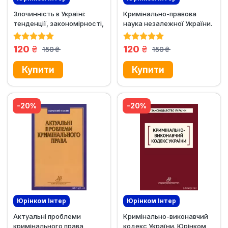
Злочинність в Україні:
Кримінально-правова
тенденції, закономірності,
наука незалежної України.
методи пізнання
Проблеми загальної
частини
грн.
грн.
120
120
150
150
грн.
грн.
-20%
-20%
Юрінком Iнтер
Юрінком Iнтер
Актуальні проблеми
Кримінально-виконавчий
кримінального права
кодекс України. Юрінком