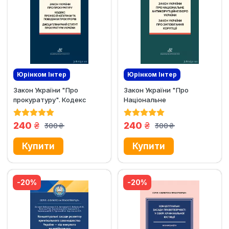
Юрінком Iнтер
Юрінком Iнтер
Закон України "Про
Закон України "Про
Ексклюзив
Ексклюзив
прокуратуру". Кодекс
Національне
професійної етики та...
антикорупційне бюро
України",...
грн.
грн.
240
240
300
300
грн.
грн.
-20%
-20%