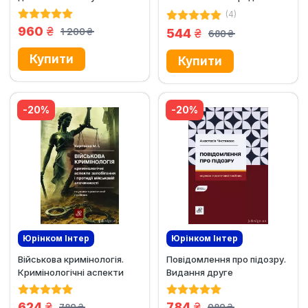
практичного...
користування військовим
(4)
майном і...
грн.
960
1 200
грн.
544
680
грн.
грн.
-20%
-20%
Юрінком Iнтер
Юрінком Iнтер
Військова кримінологія.
Повідомлення про підозру.
Ексклюзив
Ексклюзив
Кримінологічні аспекти
Видання друге
запобігання і протидії...
грн.
грн.
624
784
780
980