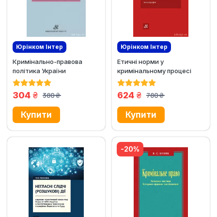
Юрінком Iнтер
Юрінком Iнтер
Кримінально-правова
Етичні норми у
Ексклюзив
Ексклюзив
політика України
кримінальному процесі
України
грн.
грн.
304
624
380
780
грн.
грн.
-20%