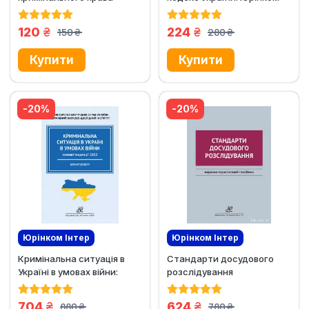
Інтер
грн.
грн.
120
224
150
280
грн.
грн.
-20%
-20%
Юрінком Iнтер
Юрінком Iнтер
Кримінальна ситуація в
Стандарти досудового
Україні в умовах війни:
розслідування
основні тенденції. 2022 рік
грн.
грн.
704
624
880
780