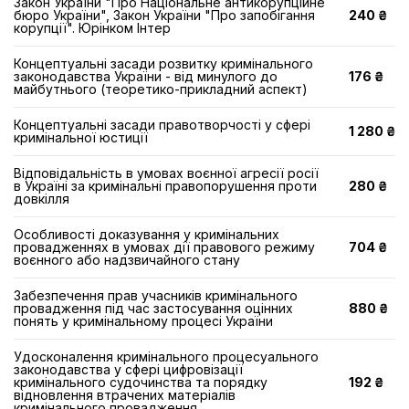
Закон України "Про Національне антикорупційне
бюро України", Закон України "Про запобігання
240 ₴
корупції". Юрінком Інтер
Концептуальні засади розвитку кримінального
законодавства України - від минулого до
176 ₴
майбутнього (теоретико-прикладний аспект)
Концептуальні засади правотворчості у сфері
1 280 ₴
кримінальної юстиції
Відповідальність в умовах воєнної агресії росії
в Україні за кримінальні правопорушення проти
280 ₴
довкілля
Особливості доказування у кримінальних
провадженнях в умовах дії правового режиму
704 ₴
воєнного або надзвичайного стану
Забезпечення прав учасників кримінального
провадження під час застосування оцінних
880 ₴
понять у кримінальному процесі України
Удосконалення кримінального процесуального
законодавства у сфері цифровізації
кримінального судочинства та порядку
192 ₴
відновлення втрачених матеріалів
кримінального провадження