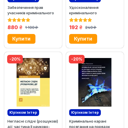
Забезпечення прав
Удосконалення
Ексклюзив
Новинка!
Новинка!
Ексклюзив
учасників кримінального
кримінального
провадження під час...
процесуального
законодавства у сфері...
грн.
грн.
880
192
1 100
240
грн.
грн.
-20%
-20%
Юрінком Iнтер
Юрінком Iнтер
Негласні слідчі (розшукові)
Кримінально карані
Ексклюзив
Новинка!
Новинка!
Ексклюзив
дії: частина ІІ науково-
посягання на порядок