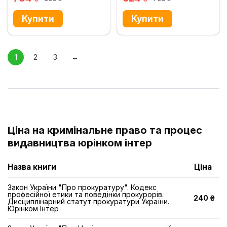
грн.
грн.
1
2
3
→
Ціна на кримінальне право та процес
видавництва юрінком iнтер
Назва книги
Ціна
Закон України "Про прокуратуру". Кодекс
професійної етики та поведінки прокурорів.
240 ₴
Дисциплінарний статут прокуратури України.
Юрінком Інтер