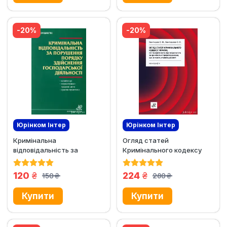
-20%
-20%
Юрінком Iнтер
Юрінком Iнтер
Кримінальна
Огляд статей
Ексклюзив
відповідальність за
Кримінального кодексу
порушення порядку
України, які
здійснення...
передбачають...
грн.
грн.
120
224
150
280
грн.
грн.