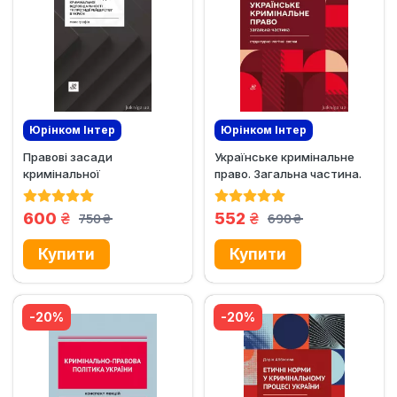
Юрінком Iнтер
Юрінком Iнтер
Правові засади
Українське кримінальне
Ексклюзив
Ексклюзив
кримінальної
право. Загальна частина.
Хіт продажів
відповідальності та
Структурно-логічні схеми
протидії рейдерству в...
грн.
грн.
600
552
750
690
грн.
грн.
-20%
-20%