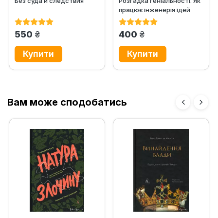
Без суда и следствия
Розгадка геніальності. Як
працює інженерія ідей
грн.
грн.
550
400
Вам може сподобатись