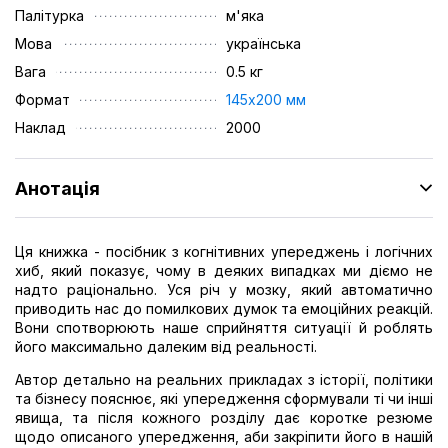
Палітурка
м'яка
Мова
українська
Вага
0.5 кг
Формат
145х200 мм
Наклад
2000
Анотація
Ця книжка - посібник з когнітивних упереджень і логічних
хиб, який показує, чому в деяких випадках ми діємо не
надто раціонально. Уся річ у мозку, який автоматично
приводить нас до помилкових думок та емоційних реакцій.
Вони спотворюють наше сприйняття ситуації й роблять
його максимально далеким від реальності.
Автор детально на реальних прикладах з історії, політики
та бізнесу пояснює, які упередження сформували ті чи інші
явища, та після кожного розділу дає коротке резюме
щодо описаного упередження, аби закріпити його в нашій