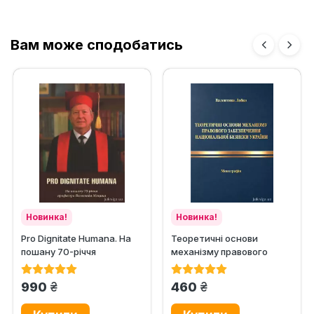
Вам може сподобатись
Новинка!
Новинка!
Pro Dignitate Humana. На
Теоретичні основи
пошану 70-річчя
механізму правового
професора Всеволода
забезпечення
Мицика
національної безпеки...
грн.
грн.
990
460