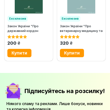
Ексклюзив
Ексклюзив
Закон України "Про
Закон України "Про
державний кордон
ветеринарну медицину та
України", Закон України...
благополуччя...
грн.
грн.
200
320
Підписуйтесь на розсилку!
Ніякого спаму та реклами. Лише бонуси, новинки
та корисна інформація