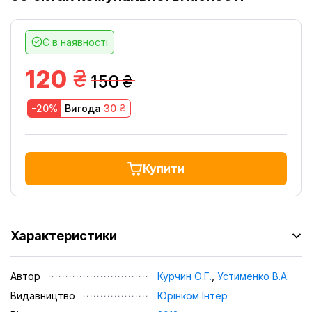
Є в наявності
грн.
120
150
грн.
грн.
-20%
Вигода
30
Купити
Характеристики
Автор
Курчин О.Г.
,
Устименко В.А.
Видавництво
Юрінком Iнтер